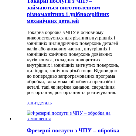
Токарні послуги з ЧПУ–
займаються виготовленням
різноманітних і дрібносерійних
механічних деталей
Токарна обробка з ЧПУ в основному
використовується для різання внутрішніх і
зовнішніх циліндричних поверхонь деталей
валів або дискових частин, внутрішніх і
зовнішніх конічних поверхонь довільних
кутів конуса, складних поворотних
внутрішніх і зовнішніх вигнутих поверхонь,
циліндрів, конічних різьб тощо. Відповідно
до попередньо запрограмованих програма
обробки, вона може обробляти прецизійні
деталі, такі як нарізка канавок, свердління,
розгортання, розгортання та розточування.
запит
деталь
Фрезерні послуги з ЧПУ – обробка