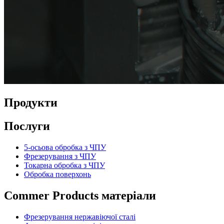
Продукти
Послуги
5-осьова обробка з ЧПУ
Фрезерування з ЧПУ
Токарна обробка з ЧПУ
Обробка поверхонь
Commer Products матеріали
Фрезерування нержавіючої сталі