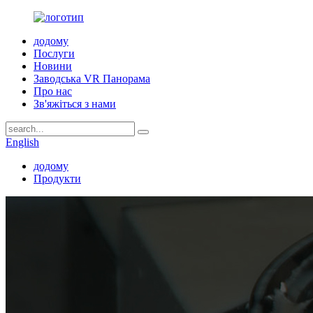
додому
Послуги
Новини
Заводська VR Панорама
Про нас
Зв'яжіться з нами
English
додому
Продукти