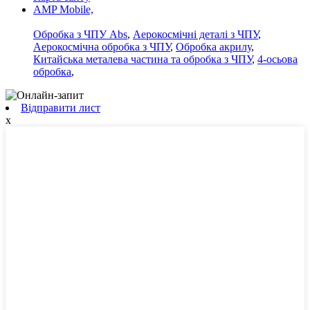
AMP Mobile,
Обробка з ЧПУ Abs
,
Аерокосмічні деталі з ЧПУ
,
Аерокосмічна обробка з ЧПУ
,
Обробка акрилу
,
Китайська металева частина та обробка з ЧПУ
,
4-осьова
обробка
,
Відправити лист
x