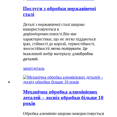
Послуги з обробки нержавіючої
сталі
Деталі з нержавіючої сталі широко
використовуються в
ди
промисловості.Він має
різні
характеристики, що не легко піддаються
іржі, стійкості до корозії, термостійкості,
зносостійкості
і легко полірувати. Це
важливий вибір матеріалу для
i
обробка
деталей.
запит
деталь
Механічна обробка алюмінієвих
деталей – досвід обробки більше 10
років
Обробка алюмінію широко використовується