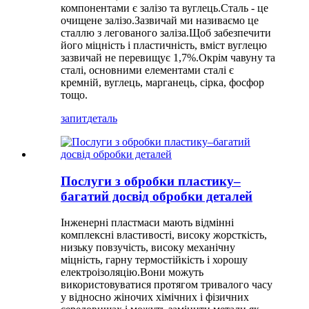
компонентами є залізо та вуглець.Сталь - це
очищене залізо.Зазвичай ми називаємо це
сталлю з легованого заліза.Щоб забезпечити
його міцність і пластичність, вміст вуглецю
зазвичай не перевищує 1,7%.Окрім чавуну та
сталі, основними елементами сталі є
кремній, вуглець, марганець, сірка, фосфор
тощо.
запит
деталь
Послуги з обробки пластику–
багатий досвід обробки деталей
Інженерні пластмаси мають відмінні
комплексні властивості, високу жорсткість,
низьку повзучість, високу механічну
міцність, гарну термостійкість і хорошу
електроізоляцію.Вони можуть
використовуватися протягом тривалого часу
у відносно жіночих хімічних і фізичних