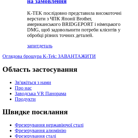
на замовлення
K-TEK послідовно представила високоточні
верстати з ЧПК Японії Brother,
американського BRIDGEPORT і німецького
DMG, щоб задовольнити потреби клієнтів у
обробці різних точних деталей.
запит
деталь
Оглядова брошура K-Tek: ЗАВАНТАЖИТИ
Область застосування
Зв'яжіться з нами
Про нас
Заводська VR Панорама
Продукти
Швидке посилання
Фрезерування нержавіючої сталі
Фрезерування алюмінію
Фрезерування сталі