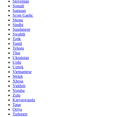
Slovenian
Somali
Samoan
Scots Gaelic
Shona
Sindhi
Sundanese
Swahili
Tajik
Tamil
Telugu
Thai
Ukrainian
Urdu
Uzbek
Vietnamese
Welsh
Xhosa
Yiddish
Yoruba
Zulu
Kinyarwanda
Tatar
Oriya
Turkmen