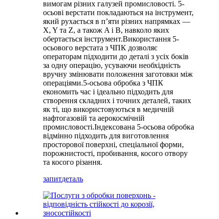
вимогам різних галузей промисловості. 5-
осьові верстати покладаються на інструмент,
який рухається в п’яти різних напрямках —
X, Y та Z, а також A і B, навколо яких
обертається інструмент.Використання 5-
осьового верстата з ЧПК дозволяє
операторам підходити до деталі з усіх боків
за одну операцію, усуваючи необхідність
вручну змінювати положення заготовки між
операціями.5-осьова обробка з ЧПК
економить час і ідеально підходить для
створення складних і точних деталей, таких
як ті, що використовуються в медичній
нафтогазовій та аерокосмічній
промисловості.Індексована 5-осьова обробка
відмінно підходить для виготовлення
просторової поверхні, спеціальної форми,
порожнистості, пробивання, косого отвору
та косого різання.
запит
деталь