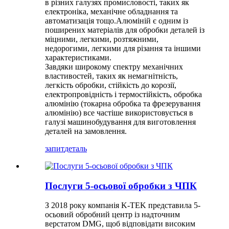
в різних галузях промисловості, таких як
електроніка, механічне обладнання та
автоматизація тощо.Алюміній є одним із
поширених матеріалів для обробки деталей із
міцними, легкими, розтяжними,
недорогими, легкими для різання та іншими
характеристиками.
Завдяки широкому спектру механічних
властивостей, таких як немагнітність,
легкість обробки, стійкість до корозії,
електропровідність і термостійкість, обробка
алюмінію (токарна обробка та фрезерування
алюмінію) все частіше використовується в
галузі машинобудування для виготовлення
деталей на замовлення.
запит
деталь
Послуги 5-осьової обробки з ЧПК
З 2018 року компанія K-TEK представила 5-
осьовий обробний центр із надточним
верстатом DMG, щоб відповідати високим