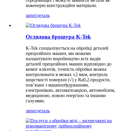
середовищах і можуть замінити метали як
інженерні конструкційні матеріали.
запит
деталь
Оглядова брошура K-Tek
K-Tek спеціалізується на обробці деталей
прецизійних машин, ми можемо
налаштувати виробництво всіх видів
деталей прецизійних машин відповідно до
вимог клієнтів, точність обробки можна
контролювати в межах ±2 мкм, контроль
шорсткості поверхні (√) у Ra0,2.продукти,
пов’язані з машинобудуванням,
електронікою, автоматизацією, автомобілем,
медициною, новою енергією та іншими
галузями.
запит
деталь