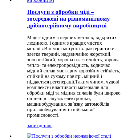
Послуги з обробки міді –
зосереджені на різноманітному
дрібносерійному виробництві
Мідь є одним з перших металів, відкритих
людиною, і одним з кращих чистих
металів.Він має наступні характеристики:
злегка твердий, надзвичайно жорсткий,
зносостійкий, хороша пластичність, хороша
тепло- та електропровідність, водночас
мідний сплав має гарну корозійну стійкість,
стійкий на сухому повітрі, міцний і
піддається регенерації.Таким чином, чудові
комплексні властивості матеріалів для
обробки міді та мідних сплавів були широко
оцінені в галузях електроніки,
машинобудування, зв’язку, автомобілів,
приладобудування та військової
промисловості.
запит
деталь