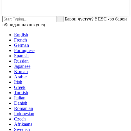
Барои ҷустуҷӯ ё ESC -ро барои
пӯшидан пахш кунед
English
French
German
Portuguese
Spanish
Russian
Japanese
Korean
Arabic
Irish
Greek
Turkish
Italian
Danish
Romanian
Indonesian
Czech
Afrikaans
Swedish