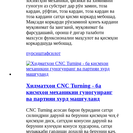
хосиятҳои механикӣ, физикӣ ва химиявии
гуногун аз субстрат дар рӯи замин, тоза
кардан, рӯфтан, тоза кардан, тоза кардан ва
тоза кардани сатҳи қисми коркард мебошад.
Мақсади коркарди рӯизаминӣ қонеъ кардани
муқовимат ба зангзанӣ, муқовимат ба
фарсудашавӣ, ороиш ё дигар талаботи
махсуси функсионалии маҳсулот ва қисмҳои
коркардшуда мебошад.
пурсиш
тафсилот
Хидматҳои CNC Turning - ба
қисмҳои механикии гуногунранг
ва партияи хурд машғуланд
CNC Turning асосан барои буридани сатҳи
силиндрии дарунӣ ва берунии қисмҳои чоҳ ё
қисмҳои диск, сатҳҳои конусии дарунӣ ва
берунии кунҷҳои конуси худсарона, сатҳи
мураккаби гардиши дохилӣ ва берунии каҷ,