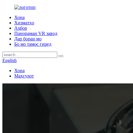
Хона
Хизматҳо
Ахбор
Панорамаи VR завод
Дар бораи мо
Бо мо тамос гиред
English
Хона
Маҳсулот