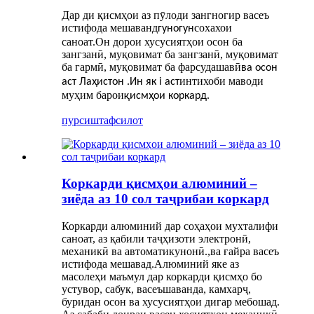
Дар ди қисмҳои аз пӯлоди зангногир васеъ
истифода мешаванд
сохахои
гуногун
саноат.Он дорои хусусиятҳои осон ба
зангзанӣ, муқовимат ба зангзанӣ, муқовимат
ба гармӣ, муқовимат ба фарсудашавӣ
ва осон
интихоби маводи
аст Лаҳистон .Ин як i аст
муҳим барои
қисмҳои коркард.
пурсиш
тафсилот
Коркарди қисмҳои алюминий –
зиёда аз 10 сол таҷрибаи коркард
Коркарди алюминий дар соҳаҳои мухталифи
саноат, аз қабили таҷҳизоти электронӣ,
механикӣ ва автоматикунонӣ.,ва ғайра васеъ
истифода мешавад.Алюминий яке аз
масолеҳи маъмул дар коркарди қисмҳо бо
устувор, сабук, васеъшаванда, камхарҷ,
буридан осон ва хусусиятҳои дигар мебошад.