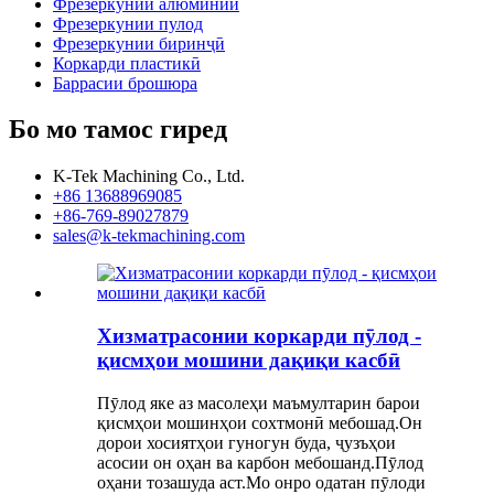
Фрезеркунии алюминий
Фрезеркунии пулод
Фрезеркунии биринҷӣ
Коркарди пластикӣ
Баррасии брошюра
Бо мо тамос гиред
K-Tek Machining Co., Ltd.
+86 13688969085
+86-769-89027879
sales@k-tekmachining.com
Хизматрасонии коркарди пӯлод -
қисмҳои мошини дақиқи касбӣ
Пӯлод яке аз масолеҳи маъмултарин барои
қисмҳои мошинҳои сохтмонӣ мебошад.Он
дорои хосиятҳои гуногун буда, ҷузъҳои
асосии он оҳан ва карбон мебошанд.Пӯлод
оҳани тозашуда аст.Мо онро одатан пӯлоди