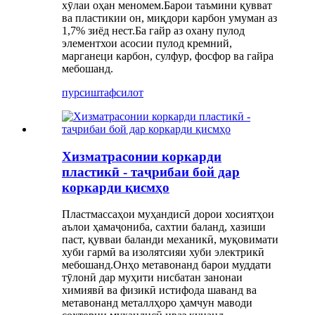
хӯлаи оҳан меномем.Барои таъмини қувват
ва пластикии он, миқдори карбон умуман аз
1,7% зиёд нест.Ба гайр аз охану пулод
элементхои асосии пулод кремний,
марганеци карбон, сулфур, фосфор ва гайра
мебошанд.
пурсиш
тафсилот
Хизматрасонии коркарди
пластикӣ - таҷрибаи бой дар
коркарди қисмҳо
Пластмассаҳои муҳандисӣ дорои хосиятҳои
аълои ҳамаҷониба, сахтии баланд, хазиши
паст, қувваи баланди механикӣ, муқовимати
хуби гармӣ ва изолятсияи хуби электрикӣ
мебошанд.Онҳо метавонанд барои муддати
тӯлонӣ дар муҳити нисбатан занонаи
химиявӣ ва физикӣ истифода шаванд ва
метавонанд металлҳоро ҳамчун маводи