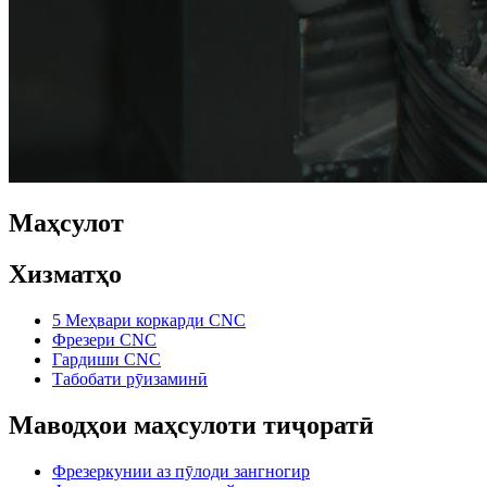
Маҳсулот
Хизматҳо
5 Меҳвари коркарди CNC
Фрезери CNC
Гардиши CNC
Табобати рӯизаминӣ
Маводҳои маҳсулоти тиҷоратӣ
Фрезеркунии аз пӯлоди зангногир