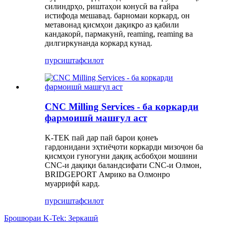
силиндрҳо, риштаҳои конусӣ ва ғайра
истифода мешавад. барномаи коркард, он
метавонад қисмҳои дақиқро аз қабили
кандакорӣ, пармакунӣ, reaming, reaming ва
дилгиркунанда коркард кунад.
пурсиш
тафсилот
CNC Milling Services - ба коркарди
фармоишӣ машғул аст
K-TEK пай дар пай барои қонеъ
гардонидани эҳтиёҷоти коркарди мизоҷон ба
қисмҳои гуногуни дақиқ асбобҳои мошини
CNC-и дақиқи баландсифати CNC-и Олмон,
BRIDGEPORT Амрико ва Олмонро
муаррифӣ кард.
пурсиш
тафсилот
Брошюраи K-Tek: Зеркашӣ