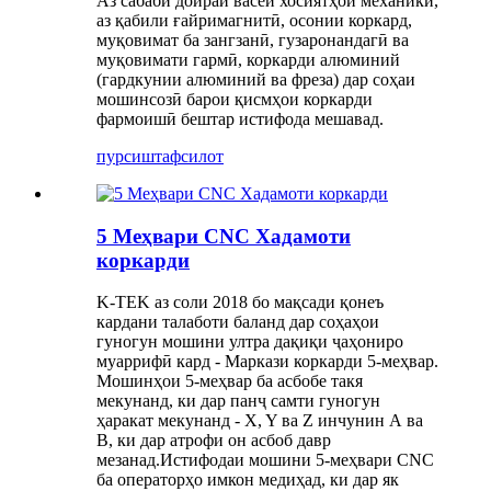
Аз сабаби доираи васеи хосиятҳои механикӣ,
аз қабили ғайримагнитӣ, осонии коркард,
муқовимат ба зангзанӣ, гузаронандагӣ ва
муқовимати гармӣ, коркарди алюминий
(гардкунии алюминий ва фреза) дар соҳаи
мошинсозӣ барои қисмҳои коркарди
фармоишӣ бештар истифода мешавад.
пурсиш
тафсилот
5 Меҳвари CNC Хадамоти
коркарди
K-TEK аз соли 2018 бо мақсади қонеъ
кардани талаботи баланд дар соҳаҳои
гуногун мошини ултра дақиқи ҷаҳониро
муаррифӣ кард - Маркази коркарди 5-меҳвар.
Мошинҳои 5-меҳвар ба асбобе такя
мекунанд, ки дар панҷ самти гуногун
ҳаракат мекунанд - X, Y ва Z инчунин А ва
В, ки дар атрофи он асбоб давр
мезанад.Истифодаи мошини 5-меҳвари CNC
ба операторҳо имкон медиҳад, ки дар як