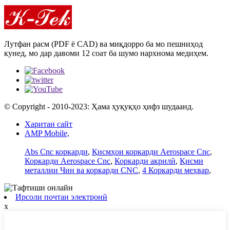
Лутфан расм (PDF ё CAD) ва миқдорро ба мо пешниҳод
кунед, мо дар давоми 12 соат ба шумо нархнома медиҳем.
© Copyright - 2010-2023: Ҳама ҳуқуқҳо ҳифз шудаанд.
Харитаи сайт
AMP Mobile,
Abs Cnc коркарди
,
Қисмҳои коркарди Aerospace Cnc
,
Коркарди Aerospace Cnc
,
Коркарди акрилӣ
,
Қисми
металлии Чин ва коркарди CNC
,
4 Коркарди меҳвар
,
Ирсоли почтаи электронӣ
x