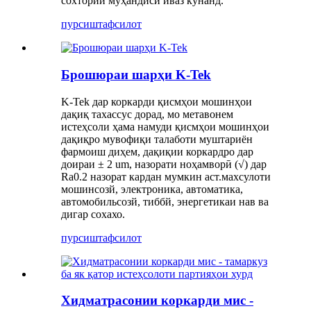
сохтории муҳандисӣ иваз кунанд.
пурсиш
тафсилот
Брошюраи шарҳи K-Tek
K-Tek дар коркарди қисмҳои мошинҳои
дақиқ тахассус дорад, мо метавонем
истеҳсоли ҳама намуди қисмҳои мошинҳои
дақиқро мувофиқи талаботи муштариён
фармоиш диҳем, дақиқии коркардро дар
доираи ± 2 um, назорати ноҳамворӣ (√) дар
Ra0.2 назорат кардан мумкин аст.махсулоти
мошинсозй, электроника, автоматика,
автомобильсозй, тиббй, энергетикаи нав ва
дигар сохахо.
пурсиш
тафсилот
Хидматрасонии коркарди мис -