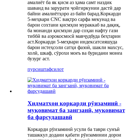
амалиёт ба як қисм аз ҳама самт наздик
шаванд ва зарурати ҷойгиркунии дастӣ дар
байни амалиётҳоро аз байн барад.Коркарди
5-меҳвари CNC вақтро сарфа мекунад ва
барои сохтани қисмҳои мураккаб ва дақиқ,
ба монанди қисмҳои дар соҳаи нафту гази
тиббӣ ва аэрокосмосӣ мавҷудбуда беҳтарин
аст.Коркарди 5-меҳвари индексатсияшуда
барои истеҳсоли сатҳи фазоӣ, шакли махсус,
холӣ, шкаф, сӯрохи моеъ ва буридани монеа
бузург аст.
пурсиш
тафсилот
Хидматҳои коркарди рӯизаминӣ -
муқовимат ба зангзанӣ, муқовимат
ба фарсудашавӣ
Коркарди рӯизаминӣ усули ба таври сунъӣ
ташаккул додани қабати рӯизаминии дорои