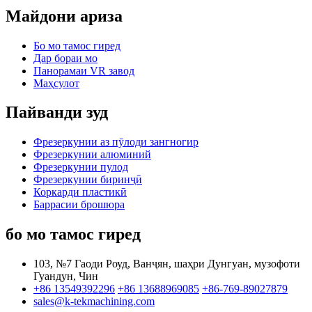
Майдони ариза
Бо мо тамос гиред
Дар бораи мо
Панорамаи VR завод
Маҳсулот
Пайванди зуд
Фрезеркунии аз пӯлоди зангногир
Фрезеркунии алюминий
Фрезеркунии пулод
Фрезеркунии биринҷӣ
Коркарди пластикӣ
Баррасии брошюра
бо мо тамос гиред
103, №7 Гаоди Роуд, Ванҷян, шаҳри Дунгуан, музофоти
Гуандун, Чин
+86 13549392296
+86 13688969085
+86-769-89027879
sales@k-tekmachining.com