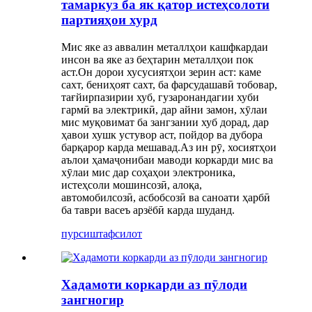
тамаркуз ба як қатор истеҳсолоти
партияҳои хурд
Мис яке аз аввалин металлҳои кашфкардаи
инсон ва яке аз беҳтарин металлҳои пок
аст.Он дорои хусусиятҳои зерин аст: каме
сахт, бениҳоят сахт, ба фарсудашавӣ тобовар,
тағйирпазирии хуб, гузаронандагии хуби
гармӣ ва электрикӣ, дар айни замон, хӯлаи
мис муқовимат ба зангзании хуб дорад, дар
ҳавои хушк устувор аст, пойдор ва дубора
барқарор карда мешавад.Аз ин рӯ, хосиятҳои
аълои ҳамаҷонибаи маводи коркарди мис ва
хӯлаи мис дар соҳаҳои электроника,
истеҳсоли мошинсозӣ, алоқа,
автомобилсозӣ, асбобсозӣ ва саноати ҳарбӣ
ба таври васеъ арзёбӣ карда шуданд.
пурсиш
тафсилот
Хадамоти коркарди аз пӯлоди
зангногир