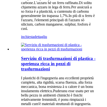
carbone.L'azzaru hè un ferru raffinatu.Di solitu
chjamemu azzaru in lega di ferru.Per assicurà a
so forza è a plasticità, u cuntenutu di carbonu
generalmente ùn trapassa 1,7%.In più di u ferru è
l'azzaru, l'elementi principali di l'azzaru sò
silicium, carbon manganese, sulphur, fosforu è
cusì.
inchiesta
dettagliu
Serviziu di trasfurmazioni di plastica -
sperienza ricca in pezzi di
trasfurmazioni
I plastichi di l'ingegneria anu eccellenti proprietà
cumpletu, alta rigidità, scarsa fluenza, alta forza
meccanica, bona resistenza à u calore è un bonu
insulamentu elettricu.Puderanu esse usatu per un
bellu pezzu in ambienti chimichi è fisichi
relativamente femminili, è ponu rimpiazzà i
metalli cum'è materiali strutturali di ingegneria.