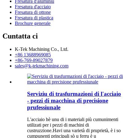
Fresatura d'aluminiu
Fresatura d'acciaio
Fresatura di ottone
Fresatura di plastica
Brochure generale
Cuntatta ci
K-Tek Machining Co., Ltd.
+86 13688969085
+86-769-89027879
sales@k-tekmachining.com
Serviziu di trasfurmazioni di l'acciaio
- pezzi di macchina di precisione
prufessiunale
L'acciaio hè unu di i materiali più cumunimenti
utilizati per i pezzi di machini di
custruzzione.Havi una varietà di pruprietà, è i so
cumpunenti principali sò u ferru è u