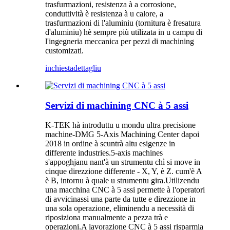
trasfurmazioni, resistenza à a corrosione,
conduttività è resistenza à u calore, a
trasfurmazioni di l'aluminiu (tornitura è fresatura
d'aluminiu) hè sempre più utilizata in u campu di
l'ingegneria meccanica per pezzi di machining
customizati.
inchiesta
dettagliu
Servizi di machining CNC à 5 assi
K-TEK hà introduttu u mondu ultra precisione
machine-DMG 5-Axis Machining Center dapoi
2018 in ordine à scuntrà altu esigenze in
differente industries.5-axis machines
s'appoghjanu nant'à un strumentu chì si move in
cinque direzzione differente - X, Y, è Z. cum'è A
è B, intornu à quale u strumentu gira.Utilizendu
una macchina CNC à 5 assi permette à l'operatori
di avvicinassi una parte da tutte e direzzione in
una sola operazione, eliminendu a necessità di
riposiziona manualmente a pezza trà e
operazioni.A lavorazione CNC à 5 assi risparmia