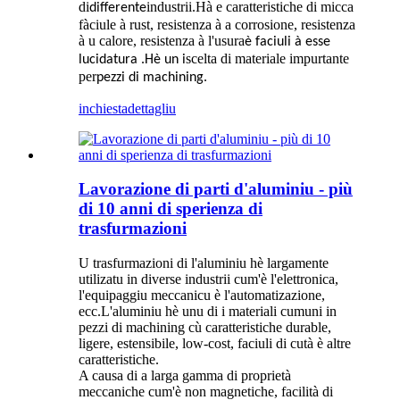
di
industrii.Hà e caratteristiche di micca
differente
fàciule à rust, resistenza à a corrosione, resistenza
à u calore, resistenza à l'usura
è faciuli à esse
scelta di materiale impurtante
lucidatura .Hè un i
per
pezzi di machining.
inchiesta
dettagliu
Lavorazione di parti d'aluminiu - più
di 10 anni di sperienza di
trasfurmazioni
U trasfurmazioni di l'aluminiu hè largamente
utilizatu in diverse industrii cum'è l'elettronica,
l'equipaggiu meccanicu è l'automatizazione,
ecc.L'aluminiu hè unu di i materiali cumuni in
pezzi di machining cù caratteristiche durable,
ligere, estensibile, low-cost, faciuli di cutà è altre
caratteristiche.
A causa di a larga gamma di proprietà
meccaniche cum'è non magnetiche, facilità di