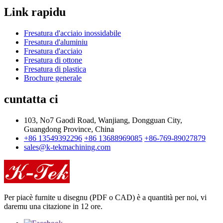
Link rapidu
Fresatura d'acciaio inossidabile
Fresatura d'aluminiu
Fresatura d'acciaio
Fresatura di ottone
Fresatura di plastica
Brochure generale
cuntatta ci
103, No7 Gaodi Road, Wanjiang, Dongguan City,
Guangdong Province, China
+86 13549392296
+86 13688969085
+86-769-89027879
sales@k-tekmachining.com
Per piacè furnite u disegnu (PDF o CAD) è a quantità per noi, vi
daremu una citazione in 12 ore.