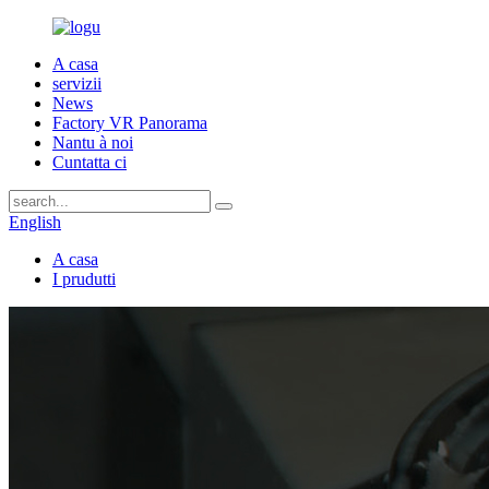
A casa
servizii
News
Factory VR Panorama
Nantu à noi
Cuntatta ci
English
A casa
I prudutti