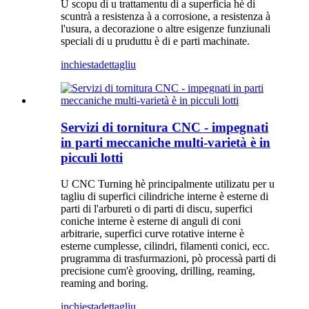
U scopu di u trattamentu di a superficia hè di
scuntrà a resistenza à a corrosione, a resistenza à
l'usura, a decorazione o altre esigenze funziunali
speciali di u pruduttu è di e parti machinate.
inchiesta
dettagliu
Servizi di tornitura CNC - impegnati
in parti meccaniche multi-varietà è in
picculi lotti
U CNC Turning hè principalmente utilizatu per u
tagliu di superfici cilindriche interne è esterne di
parti di l'arbureti o di parti di discu, superfici
coniche interne è esterne di anguli di coni
arbitrarie, superfici curve rotative interne è
esterne cumplesse, cilindri, filamenti conici, ecc.
prugramma di trasfurmazioni, pò processà parti di
precisione cum'è grooving, drilling, reaming,
reaming and boring.
inchiesta
dettagliu