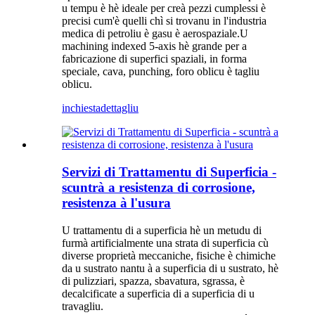
u tempu è hè ideale per creà pezzi cumplessi è
precisi cum'è quelli chì si trovanu in l'industria
medica di petroliu è gasu è aerospaziale.U
machining indexed 5-axis hè grande per a
fabricazione di superfici spaziali, in forma
speciale, cava, punching, foro oblicu è tagliu
oblicu.
inchiesta
dettagliu
Servizi di Trattamentu di Superficia -
scuntrà a resistenza di corrosione,
resistenza à l'usura
U trattamentu di a superficia hè un metudu di
furmà artificialmente una strata di superficia cù
diverse proprietà meccaniche, fisiche è chimiche
da u sustrato nantu à a superficia di u sustrato, hè
di pulizziari, spazza, sbavatura, sgrassa, è
decalcificate a superficia di a superficia di u
travagliu.