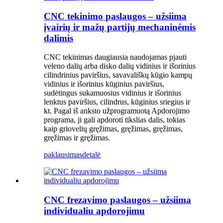
CNC tekinimo paslaugos – užsiima
įvairių ir mažų partijų mechaninėmis
dalimis
CNC tekinimas daugiausia naudojamas pjauti
veleno dalių arba disko dalių vidinius ir išorinius
cilindrinius paviršius, savavališkų kūgio kampų
vidinius ir išorinius kūginius paviršius,
sudėtingus sukamuosius vidinius ir išorinius
lenktus paviršius, cilindrus, kūginius sriegius ir
kt. Pagal iš anksto užprogramuotą Apdorojimo
programa, ji gali apdoroti tikslias dalis, tokias
kaip griovelių gręžimas, gręžimas, gręžimas,
gręžimas ir gręžimas.
paklausimas
detalė
CNC frezavimo paslaugos – užsiima
individualiu apdorojimu