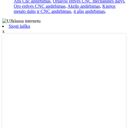
Abs Cnc apdirbimas
,
Orlaivių erdvės CNC mechaninės dalys
,
Oro erdvės CNC apdirbimas
,
Akrilo apdirbimas
,
Kinijos
metalo dalių ir CNC apdirbimas
,
4 ašių apdirbimas
,
Siųsti laišką
x