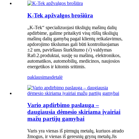
K-Tek apžvalgos brošiūra
„K-Tek“ specializuojasi tiksliųjų mašinų dalių
apdirbime, galime pritaikyti visų rūšių tiksliųjų
mašinų dalių gamybą pagal klientų reikalavimus,
apdorojimo tikslumas gali būti kontroliuojamas
±2 um, paviršiaus šiurkštumo (√) valdymas
Ra0.2.produktai, susiję su mašinų, elektronikos,
automatikos, automobilių, medicinos, naujosios
energetikos ir kitomis sritimis.
paklausimas
detalė
Vario apdirbimo paslauga –
daugiausia dėmesio skiriama įvairiai
mažų partijų gamybai
Varis yra vienas iš pirmųjų metalų, kuriuos atrado
žmogus, ir vienas iš geresnių grynų metalų.Jis