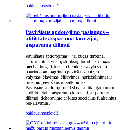
paklausimas
detalė
Paviršiaus apdorojimo paslaugos –
atitikkite atsparumą korozijai,
atsparumą dilimui
Paviršiaus apdorojimas – tai būdas dirbtinai
suformuoti paviršinį sluoksnį, turintį skirtingas
mechanines, fizines ir chemines savybes nuo
pagrindo ant pagrindo paviršiaus, tai yra
valymas, šlavimas, šlifavimas, nuriebalinimas ir
ruošinio paviršiaus nukalkinimas.
Paviršiaus apdorojimo tikslas – atitikti gaminio ir
apdirbtų dalių atsparumo korozijai, atsparumo
dilimui, dekoravimo ar kitus specialius funkcinius
reikalavimus.
paklausimas
detalė