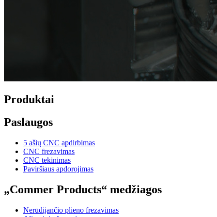
Produktai
Paslaugos
5 ašių CNC apdirbimas
CNC frezavimas
CNC tekinimas
Paviršiaus apdorojimas
„Commer Products“ medžiagos
Nerūdijančio plieno frezavimas