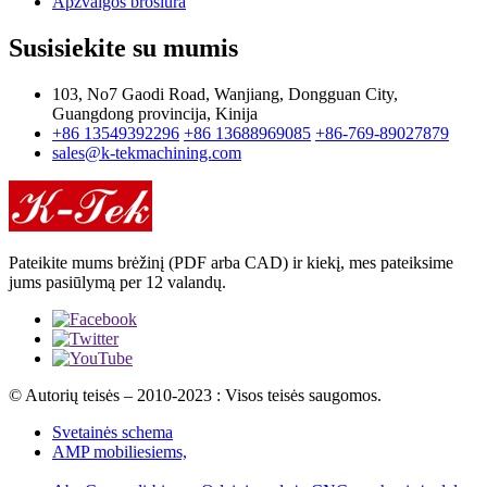
Apžvalgos brošiūra
Susisiekite su mumis
103, No7 Gaodi Road, Wanjiang, Dongguan City,
Guangdong provincija, Kinija
+86 13549392296
+86 13688969085
+86-769-89027879
sales@k-tekmachining.com
Pateikite mums brėžinį (PDF arba CAD) ir kiekį, mes pateiksime
jums pasiūlymą per 12 valandų.
© Autorių teisės – 2010-2023 : Visos teisės saugomos.
Svetainės schema
AMP mobiliesiems,