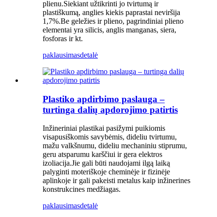
plienu.Siekiant užtikrinti jo tvirtumą ir
plastiškumą, anglies kiekis paprastai neviršija
1,7%.Be geležies ir plieno, pagrindiniai plieno
elementai yra silicis, anglis manganas, siera,
fosforas ir kt.
paklausimas
detalė
Plastiko apdirbimo paslauga –
turtinga dalių apdorojimo patirtis
Inžineriniai plastikai pasižymi puikiomis
visapusiškomis savybėmis, dideliu tvirtumu,
mažu valkšnumu, dideliu mechaniniu stiprumu,
geru atsparumu karščiui ir gera elektros
izoliacija.Jie gali būti naudojami ilgą laiką
palyginti moteriškoje cheminėje ir fizinėje
aplinkoje ir gali pakeisti metalus kaip inžinerines
konstrukcines medžiagas.
paklausimas
detalė