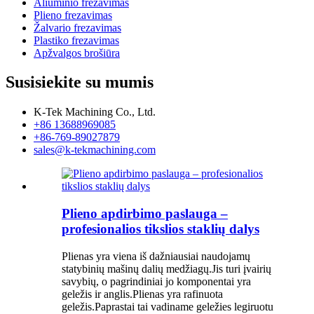
Aliuminio frezavimas
Plieno frezavimas
Žalvario frezavimas
Plastiko frezavimas
Apžvalgos brošiūra
Susisiekite su mumis
K-Tek Machining Co., Ltd.
+86 13688969085
+86-769-89027879
sales@k-tekmachining.com
Plieno apdirbimo paslauga –
profesionalios tikslios staklių dalys
Plienas yra viena iš dažniausiai naudojamų
statybinių mašinų dalių medžiagų.Jis turi įvairių
savybių, o pagrindiniai jo komponentai yra
geležis ir anglis.Plienas yra rafinuota
geležis.Paprastai tai vadiname geležies legiruotu