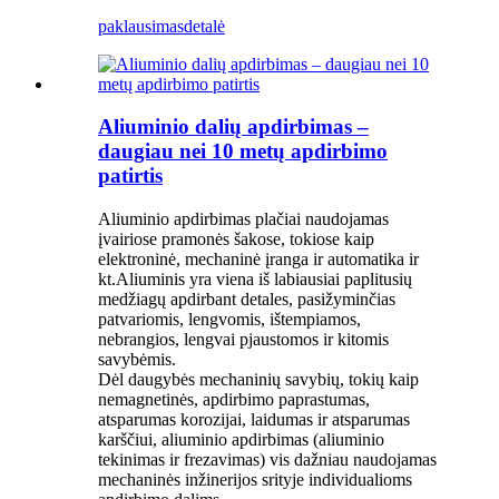
paklausimas
detalė
Aliuminio dalių apdirbimas –
daugiau nei 10 metų apdirbimo
patirtis
Aliuminio apdirbimas plačiai naudojamas
įvairiose pramonės šakose, tokiose kaip
elektroninė, mechaninė įranga ir automatika ir
kt.Aliuminis yra viena iš labiausiai paplitusių
medžiagų apdirbant detales, pasižyminčias
patvariomis, lengvomis, ištempiamos,
nebrangios, lengvai pjaustomos ir kitomis
savybėmis.
Dėl daugybės mechaninių savybių, tokių kaip
nemagnetinės, apdirbimo paprastumas,
atsparumas korozijai, laidumas ir atsparumas
karščiui, aliuminio apdirbimas (aliuminio
tekinimas ir frezavimas) vis dažniau naudojamas
mechaninės inžinerijos srityje individualioms