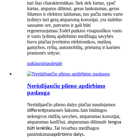
turi šias charakteristikas: šiek tiek kietas, ypač
kietas, atsparus dilimui, geras lankstumas, geras
šilumos ir elektros laidumas, tuo pačiu metu vario
lydinys turi gerą atsparumą korozijai, yra stabilus
sausame ore, patvarus ir gali būti
regeneruojamas.Todėl puikios visapusiškos vario
ir vario lydinių apdirbimo medžiagų savybės
buvo plačiai įvertintos elektronikos, mašinų
gamybos, ryšių, automobilių, prietaisų ir karinės
pramonės srityse.
paklausimas
detalė
Nerūdijančio plieno apdirbimo
paslauga
Nerūdijančio plieno dalys plačiai naudojamos
di
pramonės šakoms.Jam būdingos
fferent
nelengvos rūdžių savybės, atsparumas korozijai,
atsparumas karščiui, atsparumas dilimui
ir lengva
svarbus medžiagos
būti lenkišku .Tai i
pasirinkimas
apdirbimo dalys.