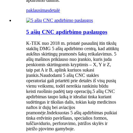
apdirbimo dalims.
paklausimas
detalė
5 ašių CNC apdirbimo paslaugos
K-TEK nuo 2018 m. pristatė pasaulinį itin tikslų
staklių DMG 5 ašių apdirbimo centrą, kad atitiktų
aukštus skirtingų pramonės šakų reikalavimus. 5
ašių mašinos priklauso nuo įrankio, kuris juda
penkiomis skirtingomis kryptimis – X, Y ir Z,
taip pat A ir B, aplink kuriuos sukasi
įrankis.Naudodami 5 ašių CNC stakles
operatoriai gali priartėti prie detalės iš visų pusių
vienu veiksmu, todėl nereikia rankiniu būdu
keisti ruošinio padėtį tarp operacijų.5 ašių CNC
apdirbimas taupo laiką ir idealiai tinka kuriant
sudėtingas ir tikslias dalis, tokias kaip medicinos
naftos ir dujų bei aviacijos
pramonėje.Indeksuotas 5 ašių apdirbimas puikiai
tinka erdvinio paviršiaus, specialios formos,
tuščiavidurio, perforavimo, įstrižos skylės ir
įstrižo pjovimo gamyboje.