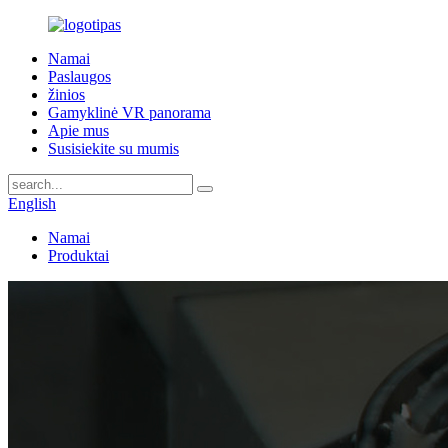
Namai
Paslaugos
žinios
Gamyklinė VR panorama
Apie mus
Susisiekite su mumis
English
Namai
Produktai