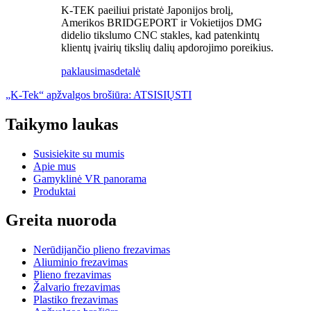
K-TEK paeiliui pristatė Japonijos brolį,
Amerikos BRIDGEPORT ir Vokietijos DMG
didelio tikslumo CNC stakles, kad patenkintų
klientų įvairių tikslių dalių apdorojimo poreikius.
paklausimas
detalė
„K-Tek“ apžvalgos brošiūra: ATSISIŲSTI
Taikymo laukas
Susisiekite su mumis
Apie mus
Gamyklinė VR panorama
Produktai
Greita nuoroda
Nerūdijančio plieno frezavimas
Aliuminio frezavimas
Plieno frezavimas
Žalvario frezavimas
Plastiko frezavimas