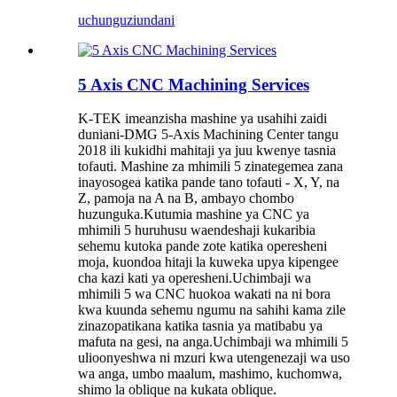
uchunguzi
undani
5 Axis CNC Machining Services
K-TEK imeanzisha mashine ya usahihi zaidi
duniani-DMG 5-Axis Machining Center tangu
2018 ili kukidhi mahitaji ya juu kwenye tasnia
tofauti. Mashine za mhimili 5 zinategemea zana
inayosogea katika pande tano tofauti - X, Y, na
Z, pamoja na A na B, ambayo chombo
huzunguka.Kutumia mashine ya CNC ya
mhimili 5 huruhusu waendeshaji kukaribia
sehemu kutoka pande zote katika operesheni
moja, kuondoa hitaji la kuweka upya kipengee
cha kazi kati ya operesheni.Uchimbaji wa
mhimili 5 wa CNC huokoa wakati na ni bora
kwa kuunda sehemu ngumu na sahihi kama zile
zinazopatikana katika tasnia ya matibabu ya
mafuta na gesi, na anga.Uchimbaji wa mhimili 5
ulioonyeshwa ni mzuri kwa utengenezaji wa uso
wa anga, umbo maalum, mashimo, kuchomwa,
shimo la oblique na kukata oblique.