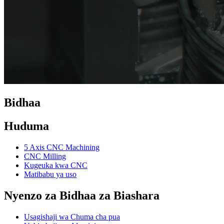
Bidhaa
Huduma
5 Axis CNC Machining
CNC Milling
Kugeuka kwa CNC
Matibabu ya uso
Nyenzo za Bidhaa za Biashara
Usagishaji wa Chuma cha pua