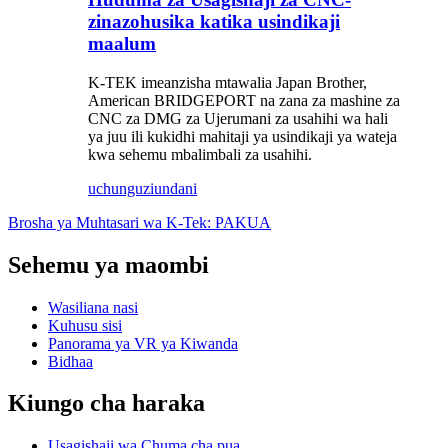
zinazohusika katika usindikaji
maalum
K-TEK imeanzisha mtawalia Japan Brother,
American BRIDGEPORT na zana za mashine za
CNC za DMG za Ujerumani za usahihi wa hali
ya juu ili kukidhi mahitaji ya usindikaji ya wateja
kwa sehemu mbalimbali za usahihi.
uchunguzi
undani
Brosha ya Muhtasari wa K-Tek: PAKUA
Sehemu ya maombi
Wasiliana nasi
Kuhusu sisi
Panorama ya VR ya Kiwanda
Bidhaa
Kiungo cha haraka
Usagishaji wa Chuma cha pua