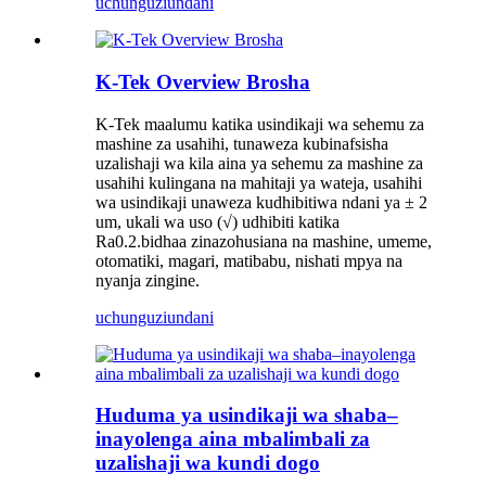
uchunguzi
undani
K-Tek Overview Brosha
K-Tek maalumu katika usindikaji wa sehemu za
mashine za usahihi, tunaweza kubinafsisha
uzalishaji wa kila aina ya sehemu za mashine za
usahihi kulingana na mahitaji ya wateja, usahihi
wa usindikaji unaweza kudhibitiwa ndani ya ± 2
um, ukali wa uso (√) udhibiti katika
Ra0.2.bidhaa zinazohusiana na mashine, umeme,
otomatiki, magari, matibabu, nishati mpya na
nyanja zingine.
uchunguzi
undani
Huduma ya usindikaji wa shaba–
inayolenga aina mbalimbali za
uzalishaji wa kundi dogo