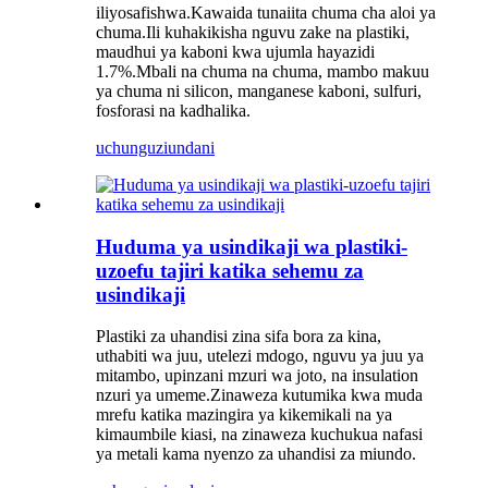
iliyosafishwa.Kawaida tunaiita chuma cha aloi ya
chuma.Ili kuhakikisha nguvu zake na plastiki,
maudhui ya kaboni kwa ujumla hayazidi
1.7%.Mbali na chuma na chuma, mambo makuu
ya chuma ni silicon, manganese kaboni, sulfuri,
fosforasi na kadhalika.
uchunguzi
undani
Huduma ya usindikaji wa plastiki-
uzoefu tajiri katika sehemu za
usindikaji
Plastiki za uhandisi zina sifa bora za kina,
uthabiti wa juu, utelezi mdogo, nguvu ya juu ya
mitambo, upinzani mzuri wa joto, na insulation
nzuri ya umeme.Zinaweza kutumika kwa muda
mrefu katika mazingira ya kikemikali na ya
kimaumbile kiasi, na zinaweza kuchukua nafasi
ya metali kama nyenzo za uhandisi za miundo.