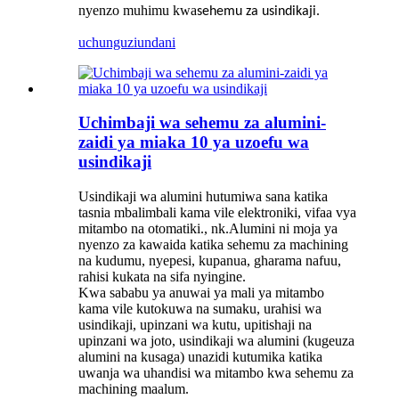
nyenzo muhimu kwa
sehemu za usindikaji.
uchunguzi
undani
Uchimbaji wa sehemu za alumini-
zaidi ya miaka 10 ya uzoefu wa
usindikaji
Usindikaji wa alumini hutumiwa sana katika
tasnia mbalimbali kama vile elektroniki, vifaa vya
mitambo na otomatiki., nk.Alumini ni moja ya
nyenzo za kawaida katika sehemu za machining
na kudumu, nyepesi, kupanua, gharama nafuu,
rahisi kukata na sifa nyingine.
Kwa sababu ya anuwai ya mali ya mitambo
kama vile kutokuwa na sumaku, urahisi wa
usindikaji, upinzani wa kutu, upitishaji na
upinzani wa joto, usindikaji wa alumini (kugeuza
alumini na kusaga) unazidi kutumika katika
uwanja wa uhandisi wa mitambo kwa sehemu za
machining maalum.