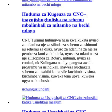
Huduma za Kugeuza za CNC--
inayojishughulisha na sehemu
mbalimbali za mitambo na bechi
ndogo
CNC Turning hutumiwa hasa kwa kukata nyuso
za ndani na nje za silinda za sehemu za shimoni
au sehemu za diski, nyuso za ndani na za nje za
pembe za koni za kiholela, nyuso za ndani na za
nje zilizopinda za Rotary, mitungi, nyuzi za
conical, nk Kulingana na iliyopangwa awali.
programu ya usindikaji, inaweza kuchakata
sehemu za usahihi kama vile kuchimba visima,
kuchimba visima, kuweka tena upya, kuweka
upya na kuchosha.
uchunguzi
undani
Huduma za Usagishaji za CNC-