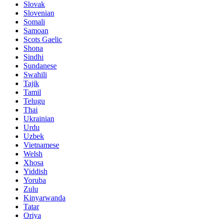
Slovak
Slovenian
Somali
Samoan
Scots Gaelic
Shona
Sindhi
Sundanese
Swahili
Tajik
Tamil
Telugu
Thai
Ukrainian
Urdu
Uzbek
Vietnamese
Welsh
Xhosa
Yiddish
Yoruba
Zulu
Kinyarwanda
Tatar
Oriya