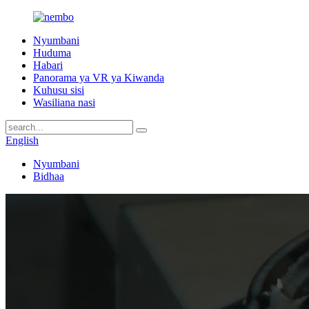
Nyumbani
Huduma
Habari
Panorama ya VR ya Kiwanda
Kuhusu sisi
Wasiliana nasi
English
Nyumbani
Bidhaa