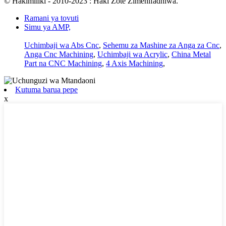
© Hakimiliki - 2010-2023 : Haki Zote Zimehifadhiwa.
Ramani ya tovuti
Simu ya AMP,
Uchimbaji wa Abs Cnc
,
Sehemu za Mashine za Anga za Cnc
,
Anga Cnc Machining
,
Uchimbaji wa Acrylic
,
China Metal
Part na CNC Machining
,
4 Axis Machining
,
Kutuma barua pepe
x