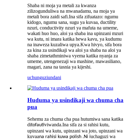
Shaba ni moja ya metali za kwanza
zilizogunduliwa na mwanadamu, na moja ya
metali bora zaidi safi.Ina sifa zifuatazo: ngumu
kidogo, ngumu sana, sugu ya kuvaa, ductility
nzuri, conductivity nzuri ya mafuta na umeme,
wakati huo huo, aloi ya shaba ina upinzani mzuri
wa kutu, ni imara katika hewa kavu, ya kudumu
na inaweza kuzaliwa upya.Kwa hivyo, sifa bora
za kina za usindikaji wa aloi ya shaba na aloi ya
shaba zimetathminiwa vyema katika nyanja za
umeme, utengenezaji wa mashine, mawasiliano,
magari, zana na tasnia ya kijeshi.
uchunguzi
undani
Huduma ya usindikaji wa chuma cha
pua
Sehemu za chuma cha pua hutumiwa sana katika
di
viwanda.Ina sifa za si rahisi kutu,
tofauti
upinzani wa kutu, upinzani wa joto, upinzani wa
kuvaa
uchaguzi wa
na rahisi kuwa polish .Ni i