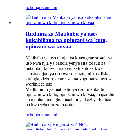
uchunguzi
undani
Huduma za Matibabu ya uso-
kukabiliana na upinzani wa kutu,
upinzani wa kuvaa
Matibabu ya uso ni njia ya kutengeneza safu ya
uso kwa njia ya bandia yenye sifa tofauti za
mitambo, kimwili na kemikali kutoka kwa
substrate juu ya uso wa substrate, ni kusafisha,
kufagia, deburr, degrease, na kupunguza uso wa
workpiece uso.
Madhumuni ya matibabu ya uso ni kukidhi
upinzani wa kutu, upinzani wa kuvaa, mapambo
au mahitaji mengine maalum ya kazi ya bidhaa
na kwa sehemu za mashine.
uchunguzi
undani