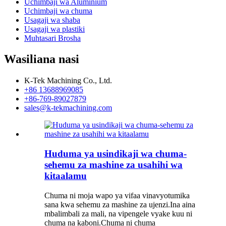
Uchimbaji wa Aluminium
Uchimbaji wa chuma
Usagaji wa shaba
Usagaji wa plastiki
Muhtasari Brosha
Wasiliana nasi
K-Tek Machining Co., Ltd.
+86 13688969085
+86-769-89027879
sales@k-tekmachining.com
Huduma ya usindikaji wa chuma-
sehemu za mashine za usahihi wa
kitaalamu
Chuma ni moja wapo ya vifaa vinavyotumika
sana kwa sehemu za mashine za ujenzi.Ina aina
mbalimbali za mali, na vipengele vyake kuu ni
chuma na kaboni.Chuma ni chuma