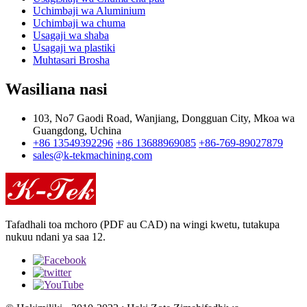
Uchimbaji wa Aluminium
Uchimbaji wa chuma
Usagaji wa shaba
Usagaji wa plastiki
Muhtasari Brosha
Wasiliana nasi
103, No7 Gaodi Road, Wanjiang, Dongguan City, Mkoa wa
Guangdong, Uchina
+86 13549392296
+86 13688969085
+86-769-89027879
sales@k-tekmachining.com
Tafadhali toa mchoro (PDF au CAD) na wingi kwetu, tutakupa
nukuu ndani ya saa 12.