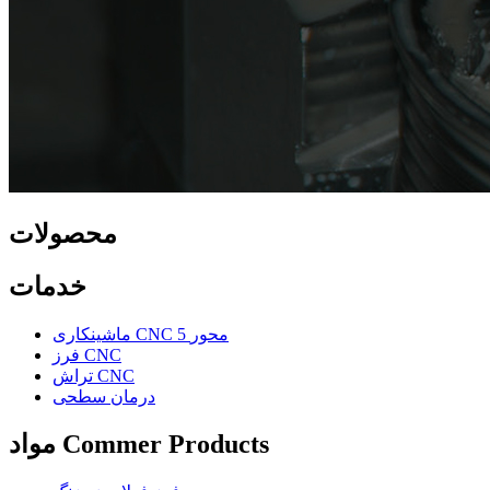
محصولات
خدمات
ماشینکاری CNC 5 محور
فرز CNC
تراش CNC
درمان سطحی
مواد Commer Products