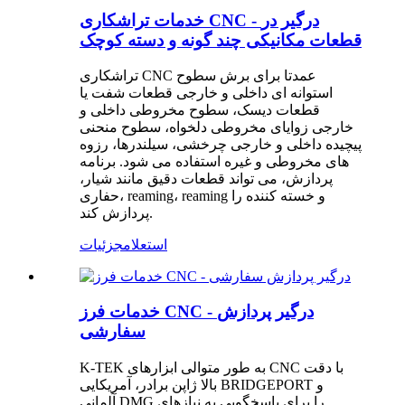
خدمات تراشکاری CNC - درگیر در
قطعات مکانیکی چند گونه و دسته کوچک
تراشکاری CNC عمدتا برای برش سطوح
استوانه ای داخلی و خارجی قطعات شفت یا
قطعات دیسک، سطوح مخروطی داخلی و
خارجی زوایای مخروطی دلخواه، سطوح منحنی
پیچیده داخلی و خارجی چرخشی، سیلندرها، رزوه
های مخروطی و غیره استفاده می شود. برنامه
پردازش، می تواند قطعات دقیق مانند شیار،
حفاری، reaming، reaming و خسته کننده را
پردازش کند.
استعلام
جزئیات
خدمات فرز CNC - درگیر پردازش
سفارشی
K-TEK به طور متوالی ابزارهای CNC با دقت
بالا ژاپن برادر، آمریکایی BRIDGEPORT و
آلمانی DMG را برای پاسخگویی به نیازهای