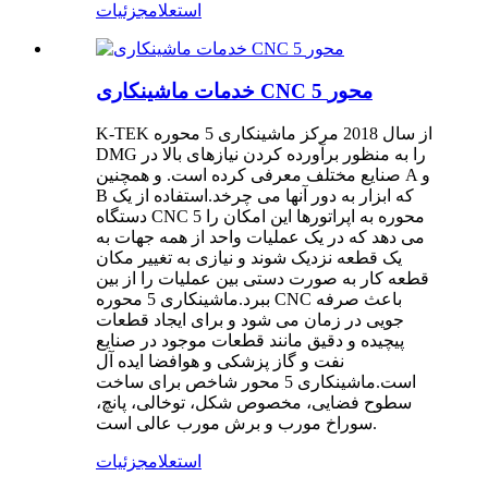
استعلام
جزئیات
خدمات ماشینکاری CNC 5 محور
K-TEK از سال 2018 مرکز ماشینکاری 5 محوره
DMG را به منظور برآورده کردن نیازهای بالا در
صنایع مختلف معرفی کرده است. و همچنین A و
B که ابزار به دور آنها می چرخد.استفاده از یک
دستگاه CNC 5 محوره به اپراتورها این امکان را
می دهد که در یک عملیات واحد از همه جهات به
یک قطعه نزدیک شوند و نیازی به تغییر مکان
قطعه کار به صورت دستی بین عملیات را از بین
ببرد.ماشینکاری 5 محوره CNC باعث صرفه
جویی در زمان می شود و برای ایجاد قطعات
پیچیده و دقیق مانند قطعات موجود در صنایع
نفت و گاز پزشکی و هوافضا ایده آل
است.ماشینکاری 5 محور شاخص برای ساخت
سطوح فضایی، مخصوص شکل، توخالی، پانچ،
سوراخ مورب و برش مورب عالی است.
استعلام
جزئیات