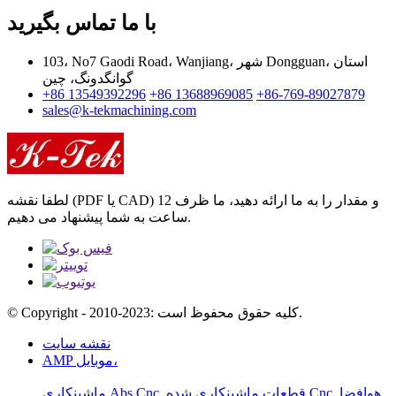
با ما تماس بگیرید
103، No7 Gaodi Road، Wanjiang، شهر Dongguan، استان
گوانگدونگ، چین
+86 13549392296
+86 13688969085
+86-769-89027879
sales@k-tekmachining.com
لطفا نقشه (PDF یا CAD) و مقدار را به ما ارائه دهید، ما ظرف 12
ساعت به شما پیشنهاد می دهیم.
© Copyright - 2010-2023: کلیه حقوق محفوظ است.
نقشه سایت
AMP موبایل،
قطعات ماشینکاری شده Cnc هوافضا
,
,
ماشینکاری Abs Cnc