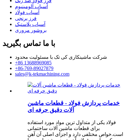
فرز فولاد ضد زنگ
آسیاب آلومینیوم
آسیاب فولاد
فرز برنجی
آسیاب پلاستیک
بروشور مروری
با ما تماس بگیرید
شرکت ماشینکاری کی تک با مسئولیت محدود
+86 13688969085
+86-769-89027879
sales@k-tekmachining.com
خدمات پردازش فولاد - قطعات ماشین
آلات دقیق حرفه ای
فولاد یکی از متداول ترین مواد مورد استفاده
برای قطعات ماشین آلات ساختمانی
است.خواص مختلفی دارد و اجزای اصلی آن آهن