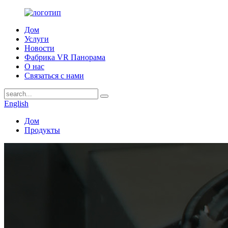
Дом
Услуги
Новости
Фабрика VR Панорама
О нас
Связаться с нами
English
Дом
Продукты