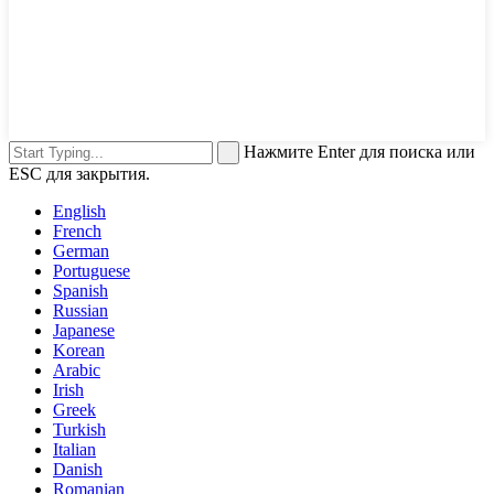
Нажмите Enter для поиска или
ESC для закрытия.
English
French
German
Portuguese
Spanish
Russian
Japanese
Korean
Arabic
Irish
Greek
Turkish
Italian
Danish
Romanian