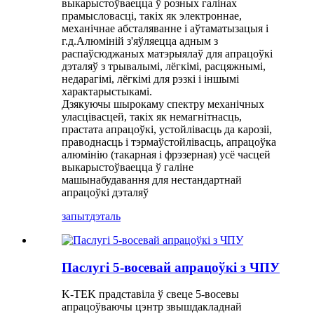
выкарыстоўваецца ў розных галінах
прамысловасці, такіх як электроннае,
механічнае абсталяванне і аўтаматызацыя і
г.д.Алюміній з'яўляецца адным з
распаўсюджаных матэрыялаў для апрацоўкі
дэталяў з трывалымі, лёгкімі, расцяжнымі,
недарагімі, лёгкімі для рэзкі і іншымі
характарыстыкамі.
Дзякуючы шырокаму спектру механічных
уласцівасцей, такіх як немагнітнасць,
прастата апрацоўкі, устойлівасць да карозіі,
праводнасць і тэрмаўстойлівасць, апрацоўка
алюмінію (такарная і фрэзерная) усё часцей
выкарыстоўваецца ў галіне
машынабудавання для нестандартнай
апрацоўкі дэталяў
запыт
дэталь
Паслугі 5-восевай апрацоўкі з ЧПУ
K-TEK прадставіла ў свеце 5-восевы
апрацоўваючы цэнтр звышдакладнай