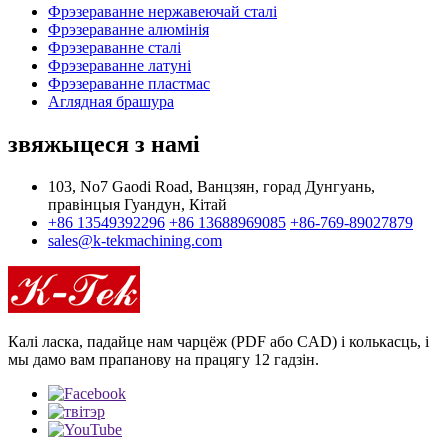
Фрэзераванне нержавеючай сталі
Фрэзераванне алюмінія
Фрэзераванне сталі
Фрэзераванне латуні
Фрэзераванне пластмас
Аглядная брашура
звяжыцеся з намі
103, No7 Gaodi Road, Ванцзян, горад Дунгуань,
правінцыя Гуандун, Кітай
+86 13549392296
+86 13688969085
+86-769-89027879
sales@k-tekmachining.com
Калі ласка, падайце нам чарцёж (PDF або CAD) і колькасць, і
мы дамо вам прапанову на працягу 12 гадзін.