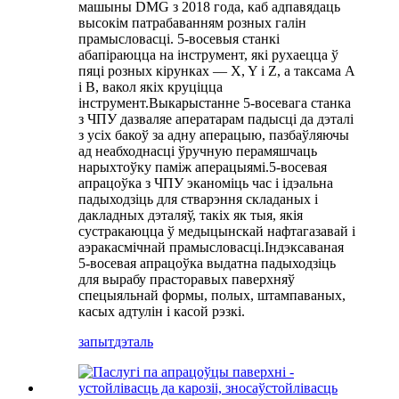
машыны DMG з 2018 года, каб адпавядаць
высокім патрабаванням розных галін
прамысловасці. 5-восевыя станкі
абапіраюцца на інструмент, які рухаецца ў
пяці розных кірунках — X, Y і Z, а таксама A
і B, вакол якіх круціцца
інструмент.Выкарыстанне 5-восевага станка
з ЧПУ дазваляе аператарам падысці да дэталі
з усіх бакоў за адну аперацыю, пазбаўляючы
ад неабходнасці ўручную перамяшчаць
нарыхтоўку паміж аперацыямі.5-восевая
апрацоўка з ЧПУ эканоміць час і ідэальна
падыходзіць для стварэння складаных і
дакладных дэталяў, такіх як тыя, якія
сустракаюцца ў медыцынскай нафтагазавай і
аэракасмічнай прамысловасці.Індэксаваная
5-восевая апрацоўка выдатна падыходзіць
для вырабу прасторавых паверхняў
спецыяльнай формы, полых, штампаваных,
касых адтулін і касой рэзкі.
запыт
дэталь