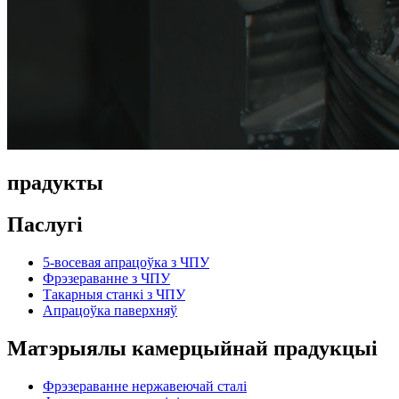
прадукты
Паслугі
5-восевая апрацоўка з ЧПУ
Фрэзераванне з ЧПУ
Такарныя станкі з ЧПУ
Апрацоўка паверхняў
Матэрыялы камерцыйнай прадукцыі
Фрэзераванне нержавеючай сталі