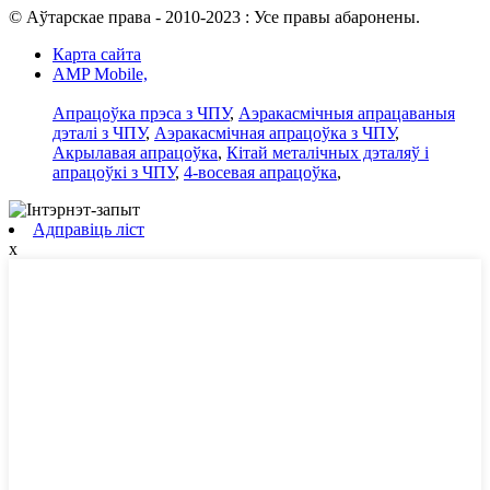
© Аўтарскае права - 2010-2023 : Усе правы абаронены.
Карта сайта
AMP Mobile,
Апрацоўка прэса з ЧПУ
,
Аэракасмічныя апрацаваныя
дэталі з ЧПУ
,
Аэракасмічная апрацоўка з ЧПУ
,
Акрылавая апрацоўка
,
Кітай металічных дэталяў і
апрацоўкі з ЧПУ
,
4-восевая апрацоўка
,
Адправіць ліст
x