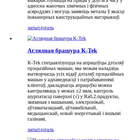
выкарыстоўвацца на працягу доўгага часу ў
адносна жаночых хімічных і фізічных
асяроддзях і могуць замяніць металы ў якасці
інжынерных канструкцыйных матэрыялаў.
запыт
дэталь
Аглядная брашура K-Tek
K-Tek спецыялізуецца на апрацоўцы дэталяў
прэцызійных машын, мы можам наладзіць
вытворчасць усіх відаў дэталяў прэцызійных
машын у адпаведнасці з патрабаваннямі
кліентаў, дакладнасць апрацоўкі можна
кантраляваць у межах ±2 мкм, кантроль
шурпатасці паверхні (√) у Ra0,2.прадукты,
звязаныя з машынамі, электронікай,
аўтаматызацыяй, аўтамабільнай,
медыцынскай, новай энергетыкай і іншымі
галінамі.
запыт
дэталь