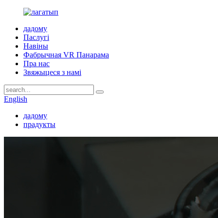
дадому
Паслугі
Навіны
Фабрычная VR Панарама
Пра нас
Звяжыцеся з намі
English
дадому
прадукты