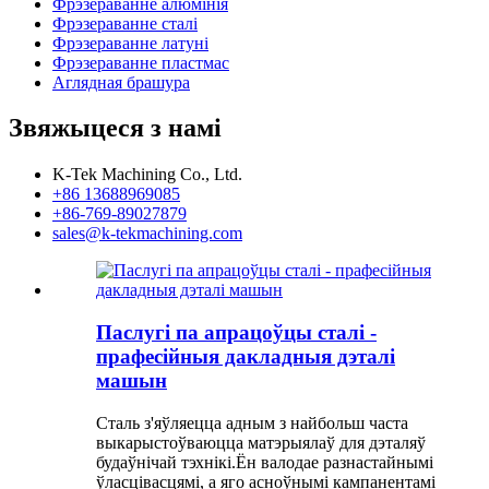
Фрэзераванне алюмінія
Фрэзераванне сталі
Фрэзераванне латуні
Фрэзераванне пластмас
Аглядная брашура
Звяжыцеся з намі
K-Tek Machining Co., Ltd.
+86 13688969085
+86-769-89027879
sales@k-tekmachining.com
Паслугі па апрацоўцы сталі -
прафесійныя дакладныя дэталі
машын
Сталь з'яўляецца адным з найбольш часта
выкарыстоўваюцца матэрыялаў для дэталяў
будаўнічай тэхнікі.Ён валодае разнастайнымі
ўласцівасцямі, а яго асноўнымі кампанентамі