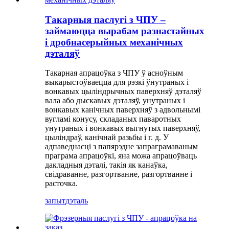
Такарныя паслугі з ЧПУ –
займаюцца вырабам разнастайных
і дробнасерыйных механічных
дэталяў
Такарная апрацоўка з ЧПУ ў асноўным
выкарыстоўваецца для рэзкі ўнутраных і
вонкавых цыліндрычных паверхняў дэталяў
вала або дыскавых дэталяў, унутраных і
вонкавых канічных паверхняў з адвольнымі
вугламі конусу, складаных паваротных
унутраных і вонкавых выгнутых паверхняў,
цыліндраў, канічнай разьбы і г. д. У
адпаведнасці з папярэдне запраграмаваным
праграма апрацоўкі, яна можа апрацоўваць
дакладныя дэталі, такія як канаўка,
свідраванне, разгортванне, разгортванне і
расточка.
запыт
дэталь