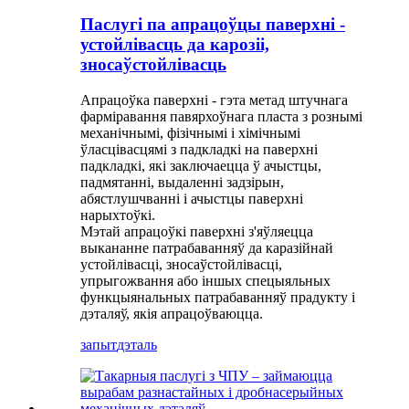
Паслугі па апрацоўцы паверхні -
устойлівасць да карозіі,
зносаўстойлівасць
Апрацоўка паверхні - гэта метад штучнага
фарміравання павярхоўнага пласта з рознымі
механічнымі, фізічнымі і хімічнымі
ўласцівасцямі з падкладкі на паверхні
падкладкі, які заключаецца ў ачыстцы,
падмятанні, выдаленні задзірын,
абястлушчванні і ачыстцы паверхні
нарыхтоўкі.
Мэтай апрацоўкі паверхні з'яўляецца
выкананне патрабаванняў да каразійнай
устойлівасці, зносаўстойлівасці,
упрыгожвання або іншых спецыяльных
функцыянальных патрабаванняў прадукту і
дэталяў, якія апрацоўваюцца.
запыт
дэталь