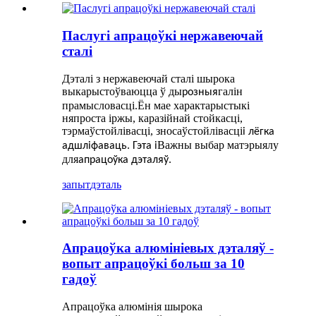
Паслугі апрацоўкі нержавеючай
сталі
Дэталі з нержавеючай сталі шырока
выкарыстоўваюцца ў ды
галін
розныя
прамысловасці.Ён мае характарыстыкі
няпроста іржы, каразійнай стойкасці,
тэрмаўстойлівасці, зносаўстойлівасці
і лёгка
Важны выбар матэрыялу
адшліфаваць. Гэта i
для
апрацоўка дэталяў.
запыт
дэталь
Апрацоўка алюмініевых дэталяў -
вопыт апрацоўкі больш за 10
гадоў
Апрацоўка алюмінія шырока