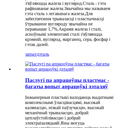
з'яўляюцца жалеза і вуглярод.Сталь - гэта
рафінаванае жалеза.Звычайна мы называем
гэта сталь з легаванага жалеза.Для
забеспячэння трываласці і пластычнасці
ўтрыманне вугляроду звычайна не
перавышае 1,7%.Акрамя жалеза і сталі,
асноўнымі элементамі сталі з'яўляюцца
крэмній, вуглярод, марганец, сера, фосфар і
гэтак далей.
запыт
дэталь
Паслугі па апрацоўцы пластмас -
багаты вопыт апрацоўкі дэталяў
Інжынерныя пластыкі валодаюць выдатнымі
комплекснымі ўласцівасцямі, высокай
калянасцю, нізкай паўзучасцю, высокай
механічнай трываласцю, добрай
цеплаўстойлівасцю і добрай
электраізаляцыяй.Яны могуць