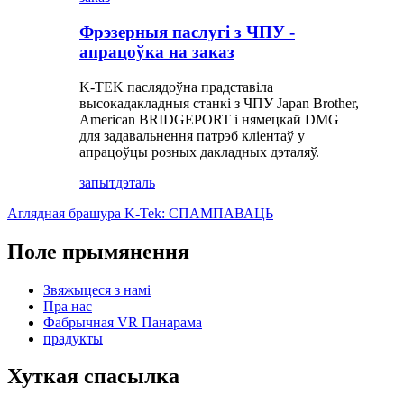
Фрэзерныя паслугі з ЧПУ -
апрацоўка на заказ
K-TEK паслядоўна прадставіла
высокадакладныя станкі з ЧПУ Japan Brother,
American BRIDGEPORT і нямецкай DMG
для задавальнення патрэб кліентаў у
апрацоўцы розных дакладных дэталяў.
запыт
дэталь
Аглядная брашура K-Tek: СПАМПАВАЦЬ
Поле прымянення
Звяжыцеся з намі
Пра нас
Фабрычная VR Панарама
прадукты
Хуткая спасылка