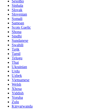
Sesotho
Sinhala
Slovak
Slovenian
Somali
Samoan
Scots Gaelic
Shona
Sindhi
Sundanese
Swahili
Tajik
Tamil
Telugu
Thai
Ukrainian
Urdu
Uzbek
Vietnamese
Welsh
Xhosa
Yiddish
Yoruba
Zulu
Kinyarwanda