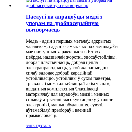
Паслугі па апрацоўцы медзі з
упорам на дробнасерыйную
вытворчасць
Медзь - адзін з першых металаў, адкрытых
чалавекам, і адзін з самых чыстых металаў.Ён
мае наступныя характарыстыкі: трохі
цвёрды, надзвычай жорсткі, зносаўстойлівы,
добрая пластычнасць, добрая цепла- і
электраправоднасць, у той жа час медны
сплаў валодае добрай каразійнай
устойлівасцю, устойлівы ў сухім паветры,
трывалы і можа аднаўляцца.Такім чынам,
выдатныя комплексныя ўласцівасці
матэрыялаў для апрацоўкі медзі і медных
сплаваў атрымалі высокую ацэнку ў галіне
электронікі, машынабудавання, сувязі,
аўтамабіляў, прыбораў і ваеннай
прамысловасці.
запыт
дэталь