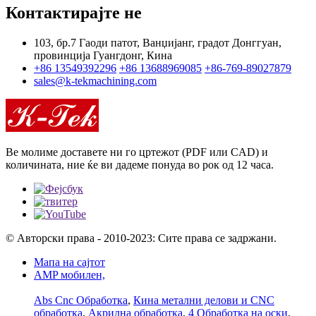
Контактирајте не
103, бр.7 Гаоди патот, Ванџијанг, градот Донггуан,
провинција Гуангдонг, Кина
+86 13549392296
+86 13688969085
+86-769-89027879
sales@k-tekmachining.com
Ве молиме доставете ни го цртежот (PDF или CAD) и
количината, ние ќе ви дадеме понуда во рок од 12 часа.
© Авторски права - 2010-2023: Сите права се задржани.
Мапа на сајтот
AMP мобилен,
Abs Cnc Обработка
,
Кина метални делови и CNC
обработка
,
Акрилна обработка
,
4 Обработка на оски
,