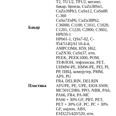
T2, TU1/2, TP1/2, месинг,
бакар, бронза, CuZn38Sn1,
CuZn39Pb3, CuSn12, CuSn8P,
C-360
CuSn7ZnPb, CuZn38Pb2,
C36000, C1100, C1011, C1020,
Бакар
C1201, C1220, C2800, C3602,
HPb59-1
HPb61-1, QSn7-02, C-
954/514QAI 10-4-4,
AMPCOM4, ​​H59, H62,
CuZN30, CuSn37, итн.
PEEK, PEEK1000, POM,
ТЕФЛОН, тефлонски, PET,
UHMW-PE, HMW-PE, PEI, PI,
PP, ПВЦ, компјутер, PMM,
APS, PU
FR4, DELRIN, DELRIN
Пластика
AFUPE, PE, UPE, EKH-SS09,
MC501CDR6, PPO, NBR, PA6,
PA66, FR4, PA-MC
PA66 + 30% GF, PBT, PET,
PET + 30% GF, PC, PC + 30%
GF, најлон, ABS,
ESD225/420/520, итн.