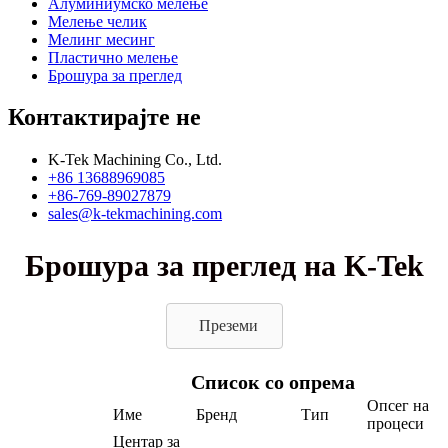
Алуминиумско мелење
Мелење челик
Мелинг месинг
Пластично мелење
Брошура за преглед
Контактирајте не
K-Tek Machining Co., Ltd.
+86 13688969085
+86-769-89027879
sales@k-tekmachining.com
Брошура за преглед на K-Tek
Преземи
Список со опрема
Опсег на
Име
Бренд
Тип
процеси
Центар за