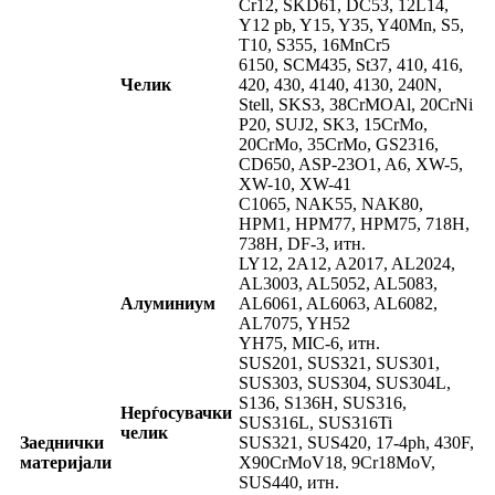
Cr12, SKD61, DC53, 12L14,
Y12 pb, Y15, Y35, Y40Mn, S5,
T10, S355, 16MnCr5
6150, SCM435, St37, 410, 416,
Челик
420, 430, 4140, 4130, 240N,
Stell, SKS3, 38CrMOAl, 20CrNi
P20, SUJ2, SK3, 15CrMo,
20CrMo, 35CrMo, GS2316,
CD650, ASP-23O1, A6, XW-5,
XW-10, XW-41
C1065, NAK55, NAK80,
HPM1, HPM77, HPM75, 718H,
738H, DF-3, итн.
LY12, 2A12, A2017, AL2024,
AL3003, AL5052, AL5083,
Алуминиум
AL6061, AL6063, AL6082,
AL7075, YH52
YH75, MIC-6, итн.
SUS201, SUS321, SUS301,
SUS303, SUS304, SUS304L,
S136, S136H, SUS316,
Нерѓосувачки
SUS316L, SUS316Ti
челик
Заеднички
SUS321, SUS420, 17-4ph, 430F,
материјали
X90CrMoV18, 9Cr18MoV,
SUS440, итн.