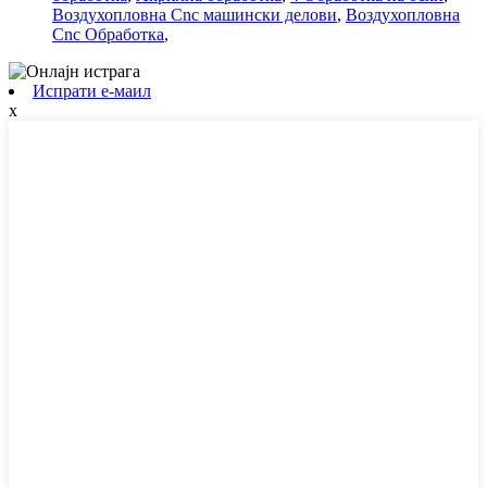
Воздухопловна Cnc машински делови
,
Воздухопловна
Cnc Обработка
,
Испрати е-маил
x