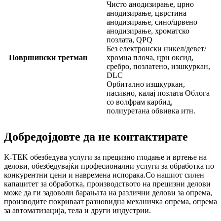
Чисто анодизирање, црно
анодизирање, цврстина
анодизирање, сино/црвено
анодизирање, хроматско
позлата, QPQ
Без електронски никел/девет/
Површински третман
хромна плоча, црн оксид,
сребро, позлатено, изшкуркан,
DLC
Орбитално изшкуркан,
пасивно, калај позлата Облога
со волфрам карбид,
полиуретана обвивка итн.
Добредојдовте да не контактирате
K-TEK обезбедува услуги за прецизно глодање и вртење на
делови, обезбедувајќи професионални услуги за обработка по
конкурентни цени и навремена испорака.Со нашиот силен
капацитет за обработка, производството на прецизни делови
може да ги задоволи барањата на различни делови за опрема,
производите покриваат разновидна механичка опрема, опрема
за автоматизација, тела и други индустрии.