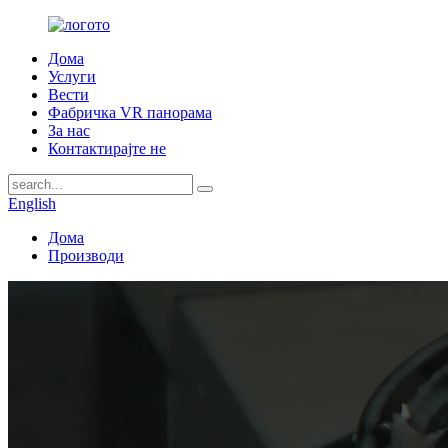
Дома
Услуги
Вести
Фабричка VR панорама
За нас
Контактирајте не
English
Дома
Производи