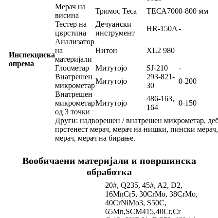
Мерач на
Тримос Теса
ТЕСА700
0-800 мм
висина
Тестер на
Дечуански
HR-150A
-
цврстина
инструмент
Анализатор
на
Нитон
XL2 980
Инспекциска
материјали
опрема
Глосметар
Митутојо
SJ-210
-
Внатрешен
293-821-
Митутојо
0-200
микрометар
30
Внатрешен
486-163,
микрометар
Митутојо
0-150
164
од 3 точки
Други: надворешен / внатрешен микрометар, де
прстенест мерач, мерач на нишки, пински мерач,
мерач, мерач на бирање.
Вообичаени материјали и површинска
обработка
20#, Q235, 45#, A2, D2,
16MnCr5, 30CrMo, 38CrMo,
40CrNiMo3, S50C,
65Mn,SCM415,40Cr,Cr