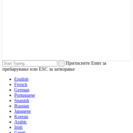
Притиснете Enter за
пребарување или ESC за затворање
English
French
German
Portuguese
Spanish
Russian
Japanese
Korean
Arabic
Irish
Greek