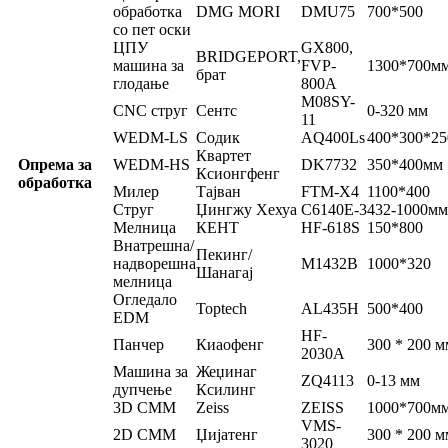
обработка
DMG MORI
DMU75
700*500
со пет оски
ЦПУ
GX800,
BRIDGEPORT,
машина за
FVP-
1300*700м
брат
глодање
800A
M08SY-
CNC струг
Сентс
0-320 мм
11
WEDM-LS
Содик
AQ400Ls
400*300*25
Квартет
Опрема за
WEDM-HS
DK7732
350*400мм
Ксионгфенг
обработка
Милер
Тајван
FTM-X4
1100*400
Струг
Џингжу Хехуа
C6140E-3
432-1000мм
Мелница
КЕНТ
HF-618S
150*800
Внатрешна/
Пекинг/
надворешна
M1432B
1000*320
Шанагај
мелница
Огледало
Toptech
AL435H
500*400
EDM
HF-
Панчер
Киаофенг
300 * 200 м
2030A
Машина за
Жеџинаг
ZQ4113
0-13 мм
дупчење
Ксилинг
3D CMM
Zeiss
ZEISS
1000*700м
VMS-
2D CMM
Џијатенг
300 * 200 м
3020