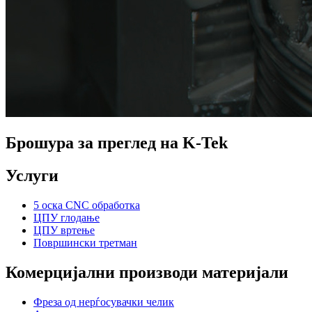
Брошура за преглед на K-Tek
Услуги
5 оска CNC обработка
ЦПУ глодање
ЦПУ вртење
Површински третман
Комерцијални производи материјали
Фреза од нерѓосувачки челик