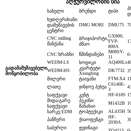
აღჭურვილობის სია
პ
სახელი
ბრენდი
ტიპი
დ
ხუთღერძიანი
DMG MORI
DMU75
7
დამუშავების
ცენტრი
GX800,
CNC milling
ბრიჯიპორტი,
FVP-
1
მანქანა
ძმაო
800A
M08SY-
CNC ხრახნი
წმინდანები
0
11
WEDM-LS
AQ400Ls
4
სოდიკი
გადამამუშავებელი
კვარტეტი
WEDM-HS
DK7732
3
Xiongfeng
მოწყობილობა
FTM-X4
1
მილერი
ტაივანი
C6140E-
ლათე
ჯინჯოუ ჰეხუა
4
3
HF-618S
1
საფქვავი
კენტ
შიდა/გარე
პეკინი/
M1432B
1
საფქვავი
შანახაი
AL435H
5
სარკე EDM
ტოპტექიკი
HF-
პანჩერი
ქიაოფენგი
3
2030A
საბურღი
ჟეჯინაგი
ZQ4113
0