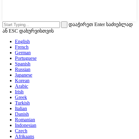
დააჭირეთ Enter საძიებლად
ან ESC დახურვისთვის
English
French
German
Portuguese
Spanish
Russian
Japanese
Korean
Arabic
Irish
Greek
Turkish
Italian
Danish
Romanian
Indonesian
Czech
Afrikaans