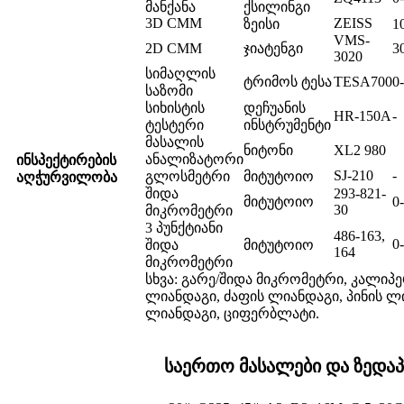
მანქანა
ქსილინგი
3D CMM
ZEISS
ზეისი
1
VMS-
2D CMM
ჯიატენგი
3
3020
სიმაღლის
ტრიმოს ტესა
TESA700
0
საზომი
სიხისტის
დეჩუანის
HR-150A
-
ტესტერი
ინსტრუმენტი
მასალის
ნიტონი
XL2 980
ანალიზატორი
ინსპექტირების
SJ-210
-
გლოსმეტრი
მიტუტოიო
აღჭურვილობა
შიდა
293-821-
მიტუტოიო
0
30
მიკრომეტრი
3 პუნქტიანი
486-163,
0
შიდა
მიტუტოიო
164
მიკრომეტრი
სხვა: გარე/შიდა მიკრომეტრი, კალიპ
ლიანდაგი, ძაფის ლიანდაგი, პინის ლ
ლიანდაგი, ციფერბლატი.
საერთო მასალები და ზედაპ