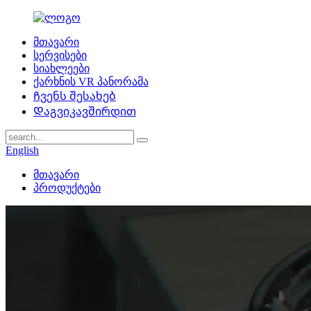
მთავარი
სერვისები
სიახლეები
ქარხნის VR პანორამა
Ჩვენს შესახებ
Დაგვიკავშირდით
English
მთავარი
პროდუქტები