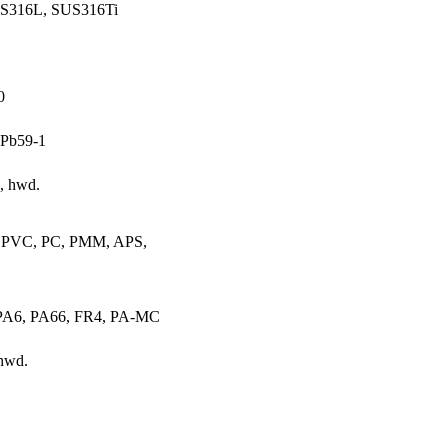
US316L, SUS316Ti
0
Pb59-1
, hwd.
 PVC, PC, PMM, APS,
A6, PA66, FR4, PA-MC
hwd.