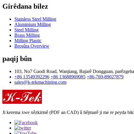
Girêdana bilez
Stainless Steel Milling
Aluminium Milling
Steel Milling
Brass Milling
Milling Plastic
Broşûra Overview
paqij bûn
103, No7 Gaodi Road, Wanjiang, Bajarê Dongguan, parêzgeh
+86 13549392296
+86 13688969085
+86-769-89027879
sales@k-tekmachining.com
Ji kerema xwe xêzkirinê (PDF an CAD) û hêjmarê ji me re peyda biki