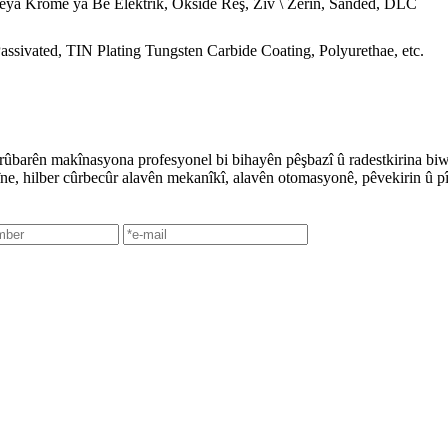
ateya Kromê ya Bê Elektrîk, Oksîdê Reş, Zîv \ Zêrîn, Sanded, DLC
assivated, TIN Plating Tungsten Carbide Coating, Polyurethae, etc.
rûbarên makînasyona profesyonel bi bihayên pêşbazî û radestkirina biw
ne, hilber cûrbecûr alavên mekanîkî, alavên otomasyonê, pêvekirin û pî