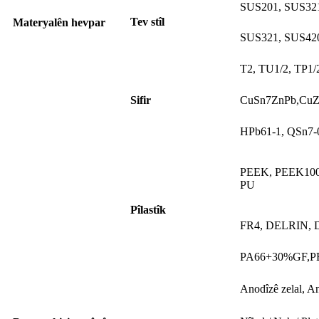
SUS201, SUS321
Tev stîl
Materyalên hevpar
SUS321, SUS420
T2, TU1/2, TP1/
Sifir
CuSn7ZnPb,CuZ
HPb61-1, QSn7-
PEEK, PEEK100
PU
Pîlastîk
FR4, DELRIN, 
PA66+30%GF,PB
Anodîzê zelal, A