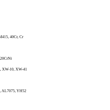
415, 40Cr, Cr
 20CrNi
5, XW-10, XW-41
, AL7075, YH52