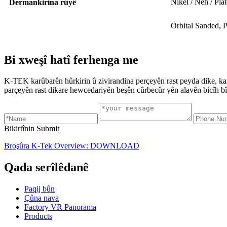
Nîkel / Neh / Pl
Dermankirina rûyê
Orbital Sanded, P
Bi xweşî hatî ferhenga me
K-TEK karûbarên hûrkirin û zivirandina perçeyên rast peyda dike, ka
parçeyên rast dikare hewcedariyên beşên cûrbecûr yên alavên bicîh bî
Bikirtînin Submit
Broşûra K-Tek Overview: DOWNLOAD
Qada serîlêdanê
Paqij bûn
Çûna nava
Factory VR Panorama
Products