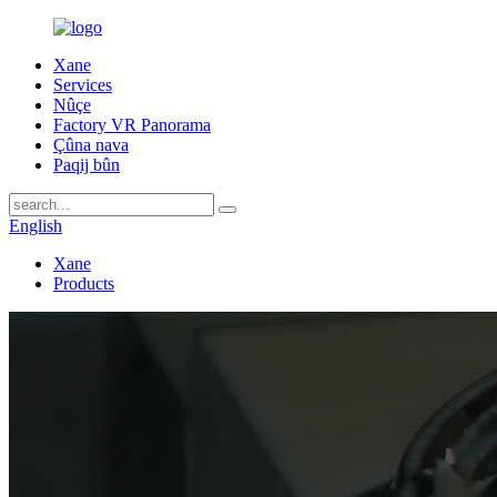
Xane
Services
Nûçe
Factory VR Panorama
Çûna nava
Paqij bûn
English
Xane
Products