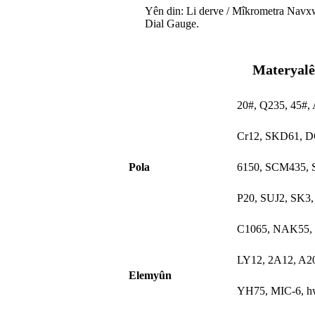
Yên din: Li derve / Mîkrometra Navxw
Dial Gauge.
Materyalê
20#, Q235, 45#
Cr12, SKD61, D
Pola
6150, SCM435, S
P20, SUJ2, SK3
C1065, NAK55,
LY12, 2A12, A2
Elemyûn
YH75, MIC-6, h