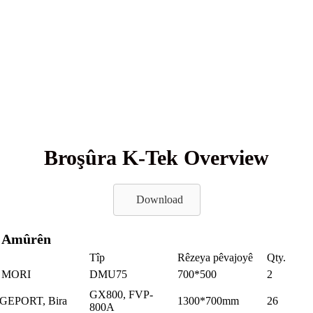
Broşûra K-Tek Overview
Download
a Amûrên
Tîp
Rêzeya pêvajoyê
Qty.
 MORI
DMU75
700*500
2
GX800, FVP-
GEPORT, Bira
1300*700mm
26
800A