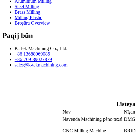
Aluminium Milling
Steel Milling
Brass Milling
Milling Plastic
Broşûra Overview
Paqij bûn
K-Tek Machining Co., Ltd.
+86 13688969085
+86-769-89027879
sales@k-tekmachining.com
Lîstey
Nav
Nîşan
Navenda Machining pênc-texsî
DMG
CNC Milling Machine
BRID