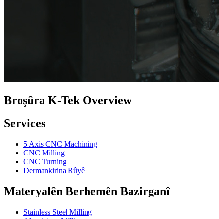
Broşûra K-Tek Overview
Services
5 Axis CNC Machining
CNC Milling
CNC Turning
Dermankirina Rûyê
Materyalên Berhemên Bazirganî
Stainless Steel Milling