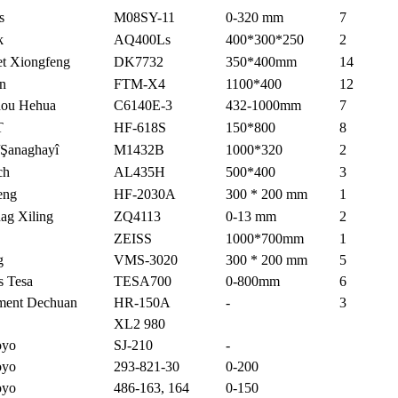
s
M08SY-11
0-320 mm
7
k
AQ400Ls
400*300*250
2
et Xiongfeng
DK7732
350*400mm
14
n
FTM-X4
1100*400
12
hou Hehua
C6140E-3
432-1000mm
7
T
HF-618S
150*800
8
/Şanaghayî
M1432B
1000*320
2
ch
AL435H
500*400
3
eng
HF-2030A
300 * 200 mm
1
ag Xiling
ZQ4113
0-13 mm
2
ZEISS
1000*700mm
1
g
VMS-3020
300 * 200 mm
5
s Tesa
TESA700
0-800mm
6
ument Dechuan
HR-150A
-
3
XL2 980
oyo
SJ-210
-
oyo
293-821-30
0-200
oyo
486-163, 164
0-150