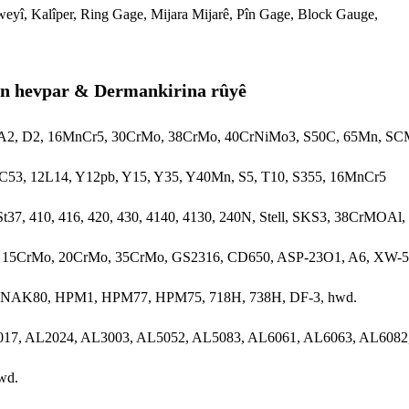
eyî, Kalîper, Ring Gage, Mijara Mijarê, Pîn Gage, Block Gauge,
n hevpar & Dermankirina rûyê
, A2, D2, 16MnCr5, 30CrMo, 38CrMo, 40CrNiMo3, S50C, 65Mn, SCM
C53, 12L14, Y12pb, Y15, Y35, Y40Mn, S5, T10, S355, 16MnCr5
t37, 410, 416, 420, 430, 4140, 4130, 240N, Stell, SKS3, 38CrMOAl,
, 15CrMo, 20CrMo, 35CrMo, GS2316, CD650, ASP-23O1, A6, XW-
 NAK80, HPM1, HPM77, HPM75, 718H, 738H, DF-3, hwd.
017, AL2024, AL3003, AL5052, AL5083, AL6061, AL6063, AL6082
wd.