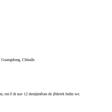
a Guangdong, Chinaîn
n, em ê di nav 12 demjimêran de jêderek bidin we.