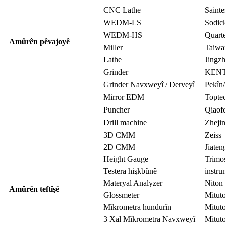
CNC Lathe
Sainte
WEDM-LS
Sodic
WEDM-HS
Quart
Amûrên pêvajoyê
Miller
Taiwa
Lathe
Jingz
Grinder
KEN
Grinder Navxweyî / Derveyî
Pekîn
Mirror EDM
Topte
Puncher
Qiaof
Drill machine
Zhejin
3D CMM
Zeiss
2D CMM
Jiaten
Height Gauge
Trimo
Testera hişkbûnê
instr
Materyal Analyzer
Niton
Amûrên teftîşê
Glossmeter
Mitut
Mîkrometra hundurîn
Mitut
3 Xal Mîkrometra Navxweyî
Mitut