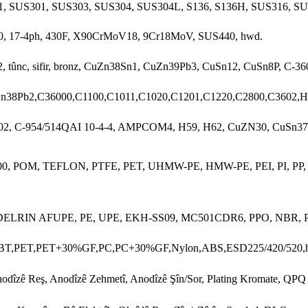
, SUS301, SUS303, SUS304, SUS304L, S136, S136H, SUS316, S
, 17-4ph, 430F, X90CrMoV18, 9Cr18MoV, SUS440, hwd.
2, tûnc, sifir, bronz, CuZn38Sn1, CuZn39Pb3, CuSn12, CuSn8P, C-36
n38Pb2,C36000,C1100,C1011,C1020,C1201,C1220,C2800,C3602,H
02, C-954/514QAI 10-4-4, AMPCOM4, ​​H59, H62, CuZN30, CuSn37
0, POM, TEFLON, PTFE, PET, UHMW-PE, HMW-PE, PEI, PI, PP,
DELRIN AFUPE, PE, UPE, EKH-SS09, MC501CDR6, PPO, NBR, P
T,PET,PET+30%GF,PC,PC+30%GF,Nylon,ABS,ESD225/420/520,
nodîzê Reş, Anodîzê Zehmetî, Anodîzê Şîn/Sor, Plating Kromate, QPQ