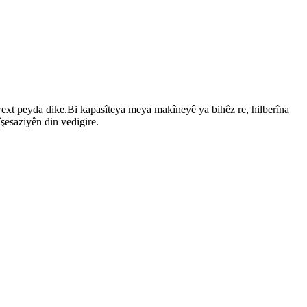
ext peyda dike.Bi kapasîteya meya makîneyê ya bihêz re, hilberîna
şesaziyên din vedigire.