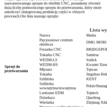
zaawansowanego sprzętu do obróbki CNC, posiadamy również
dużą liczbę pomocniczego sprzętu do przetwarzania, który może
zakończyć zintegrowaną produkcję części w różnych
procesach.Oto lista naszego sprzętu:
Lista w
Nazwa
Marka
Pięcioosiowe centrum
DMG MORI
obróbcze
Frezarka CNC
BRIDGEPO
Tokarka CNC
Saintesa
WEDM-LS
Sodick
WEDM-HS
Kwartet Xion
Sprzęt do
Młynarz
Tajwan
przetwarzania
Tokarka
Jingzhou He
Szlifierka
KENT
Szlifierka
Pekin/Shanag
wewnętrzna/zewnętrzna
Lustrzane EDM
Toptech
Dziurkacz
Qiaofeng
Wiertarka
Zhejinag Xili