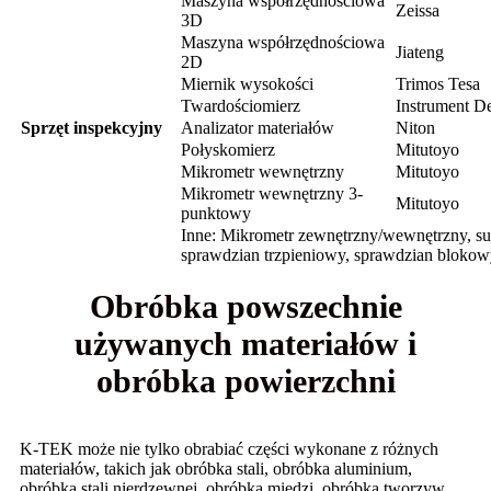
Maszyna współrzędnościowa
Zeissa
3D
Maszyna współrzędnościowa
Jiateng
2D
Miernik wysokości
Trimos Tesa
Twardościomierz
Instrument D
Sprzęt inspekcyjny
Analizator materiałów
Niton
Połyskomierz
Mitutoyo
Mikrometr wewnętrzny
Mitutoyo
Mikrometr wewnętrzny 3-
Mitutoyo
punktowy
Inne: Mikrometr zewnętrzny/wewnętrzny, su
sprawdzian trzpieniowy, sprawdzian blokow
Obróbka powszechnie
używanych materiałów i
obróbka powierzchni
K-TEK może nie tylko obrabiać części wykonane z różnych
materiałów, takich jak obróbka stali, obróbka aluminium,
obróbka stali nierdzewnej, obróbka miedzi, obróbka tworzyw