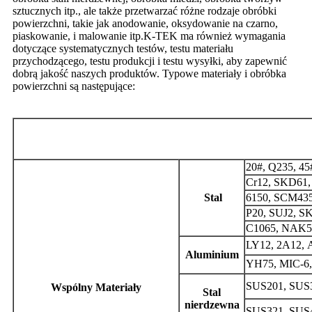
sztucznych itp., ale także przetwarzać różne rodzaje obróbki
powierzchni, takie jak anodowanie, oksydowanie na czarno,
piaskowanie, i malowanie itp.K-TEK ma również wymagania
dotyczące systematycznych testów, testu materiału
przychodzącego, testu produkcji i testu wysyłki, aby zapewnić
dobrą jakość naszych produktów. Typowe materiały i obróbka
powierzchni są następujące:
20#
,
Q235
,
45
Cr12
,
SKD61
Stal
6150
,
SCM43
P20
,
SUJ2
,
S
C1065
,
NAK5
LY12
,
2A12
,
Aluminium
YH75
,
MIC-6
SUS201
,
SUS
Wspólny
Materiały
Stal
nierdzewna
SUS321
,
SUS