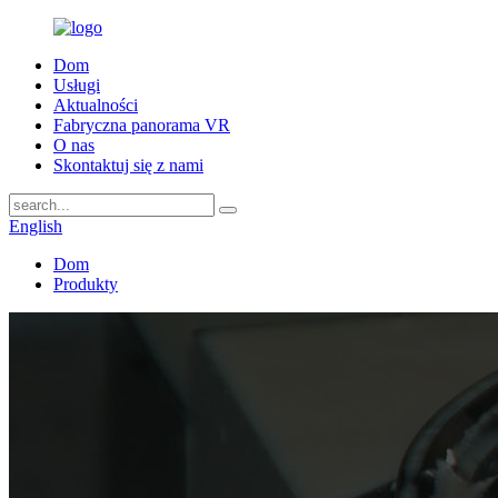
Dom
Usługi
Aktualności
Fabryczna panorama VR
O nas
Skontaktuj się z nami
English
Dom
Produkty