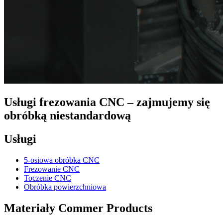
Usługi frezowania CNC – zajmujemy się
obróbką niestandardową
Usługi
5-osiowa obróbka CNC
Frezowanie CNC
Toczenie CNC
Obróbka powierzchniowa
Materiały Commer Products