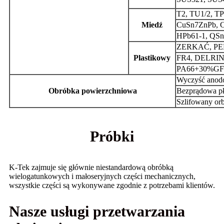
T2
,
TU1/2
,
TP
Miedź
CuSn7ZnPb
,
HPb61-1
,
QSn
ZERKAĆ
,
PE
Plastikowy
FR4
,
DELRI
PA66+30%GF
Wyczyść anod
Obróbka powierzchniowa
Bezprądowa pł
Szlifowany orb
Próbki
K-Tek zajmuje się głównie niestandardową obróbką
wielogatunkowych i małoseryjnych części mechanicznych,
wszystkie części są wykonywane zgodnie z potrzebami klientów.
Nasze usługi przetwarzania